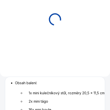
EXPEDICE DO 24 HODIN
Přívěsek 8 Ball Golden
Aramith 25 mm
165 Kč
Do košíku
Jedinečný přívěsek Aramith -
zlatá koule č. 8
Obsah balení:
1x mini kulečníkový stůl, rozměry
20,5 x 11,5 cm
2x mini tágo
16x mini koule