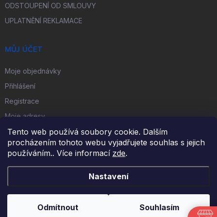
ODSTOUPENÍ OD SMLOUVY
UPLATNĚNÍ REKLAMACE
MŮJ ÚČET
Moje objednávky
Přihlášení
Registrace
Moje adresy
Tento web používá soubory cookie. Dalším
procházením tohoto webu vyjadřujete souhlas s jejich
FACEBOOK
používáním.. Více informací
zde
.
Nastavení
Copyright 2026
iKulečník.cz
. Všechna práva vyhrazena.
Odmítnout
Souhlasím