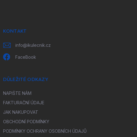
á
p
a
t
í
KONTAKT
info
@
ikulecnik.cz
FaceBook
DŮLEŽITÉ ODKAZY
NAPIŠTE NÁM
FAKTURAČNÍ ÚDAJE
JAK NAKUPOVAT
OBCHODNÍ PODMÍNKY
PODMÍNKY OCHRANY OSOBNÍCH ÚDAJŮ