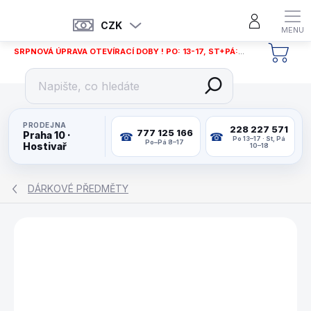
Přejít
na
CZK
obsah
SRPNOVÁ ÚPRAVA OTEVÍRACÍ DOBY ! PO: 13-17, ST+PÁ: 12-18
NÁKU
KOŠÍ
PRODEJNA
228 227 571
777 125 166
Praha 10 ·
Po 13–17 · St, Pá
Po–Pá 8–17
Hostivař
10–18
DÁRKOVÉ PŘEDMĚTY
ZNAČKA:
CLASSIC