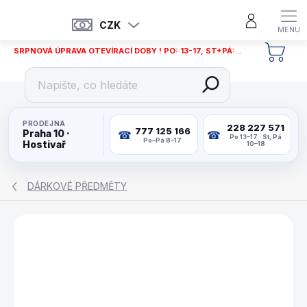
Přejít
na
CZK
obsah
SRPNOVÁ ÚPRAVA OTEVÍRACÍ DOBY ! PO: 13-17, ST+PÁ: 12-18
NÁKU
KOŠÍ
PRODEJNA
228 227 571
777 125 166
Praha 10 ·
Po 13–17 · St, Pá
Po–Pá 8–17
Hostivař
10–18
DÁRKOVÉ PŘEDMĚTY