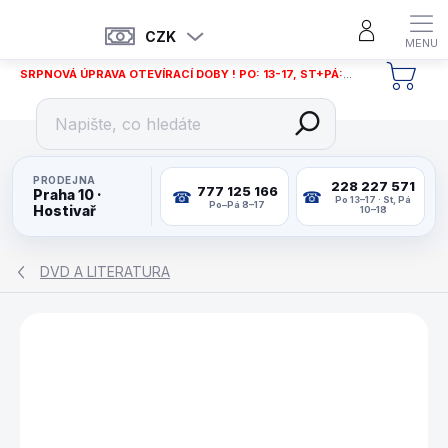
Přejít
na
CZK
obsah
SRPNOVÁ ÚPRAVA OTEVÍRACÍ DOBY ! PO: 13-17, ST+PÁ: 12-18
NÁKU
KOŠÍ
PRODEJNA
228 227 571
777 125 166
Praha 10 ·
Po 13–17 · St, Pá
Po–Pá 8–17
Hostivař
10–18
DVD A LITERATURA