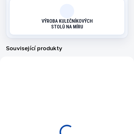
VÝROBA KULEČNÍKOVÝCH
STOLŮ NA MÍRU
Související produkty
99895
180302
AKCE
EXPEDICE DO 24 HODIN
EXPEDICE DO 24 HODIN
Kniha RAYMOND
Koule karambol
CEULEMANS MISTER
Aramith Pro Cup
100
Champion PBA