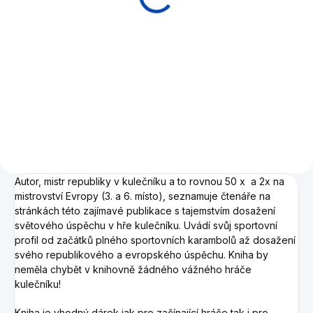
2 190 Kč
4 290 Kč
Do košíku
Do košíku
Slavná kniha výuky karambolu
NOVINKA Prvotřídní
od Raymond Ceulemans.
karambolové koule Aramith s
inovativním designem.
Autor, mistr republiky v kulečníku a to rovnou 50 x a 2x na
mistrovství Evropy (3. a 6. místo), seznamuje čtenáře na
stránkách této zajímavé publikace s tajemstvím dosažení
světového úspěchu v hře kulečníku. Uvádí svůj sportovní
profil od začátků plného sportovních karambolů až dosažení
svého republikového a evropského úspěchu. Kniha by
neměla chybět v knihovně žádného vážného hráče
kulečníku!
Kniha je vhodný dárek jak pro začínající hráče tak i pro