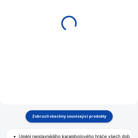
Kniha Karambol Lekce
Kniha Mistrovské
kulečníku , škola
karamboly
Marka Fause
450 Kč
365 Kč
Do košíku
Do košíku
Kniha o kulečníku, metodické
pokyny, pravidla a fotografie.
Kulečníková škola mistra
Zoltán Kováč ; Zdeněk Vlach
Evropy Marka Fause. Nejlepší
kniha s kulečníkovou
tématikou na trhu . Škola,
pozice vše nejdůležitější od A
do Z !Užitečná pro všechny
hráče , včetně...
Zobrazit všechny související produkty
Umění nejslavnějšího karambolového hráče všech dob