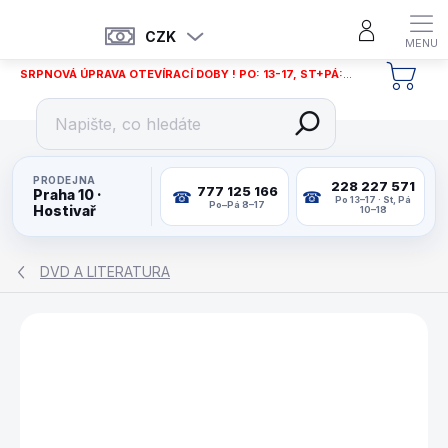
Přejít
na
CZK
obsah
SRPNOVÁ ÚPRAVA OTEVÍRACÍ DOBY ! PO: 13-17, ST+PÁ: 12-18
NÁKU
KOŠÍ
PRODEJNA
228 227 571
777 125 166
Praha 10 ·
Po 13–17 · St, Pá
Po–Pá 8–17
Hostivař
10–18
DVD A LITERATURA
ZNAČKA:
RAYMOND CEULEMANS