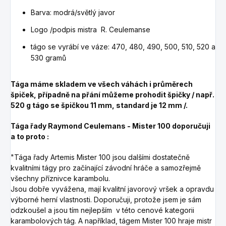
Barva: modrá/světlý javor
Logo /podpis mistra R. Ceulemanse
tágo se vyrábí ve váze: 470, 480, 490, 500, 510, 520 a
530 gramů
Tága máme skladem ve všech váhách i průměrech
špiček, případně na přání můžeme prohodit špičky / např.
520 g tágo se špičkou 11 mm, standard je 12 mm /.
Tága řady Raymond Ceulemans - Mister 100 doporučuji
a to proto :
"Tága řady Artemis Mister 100 jsou dalšími dostatečně
kvalitními tágy pro začínající závodní hráče a samozřejmě
všechny příznivce karambolu.
Jsou dobře vyvážena, mají kvalitní javorový vršek a opravdu
výborné herní vlastnosti. Doporučuji, protože jsem je sám
odzkoušel a jsou tím nejlepším v této cenové kategorii
karambolových tág. A například, tágem Mister 100 hraje mistr