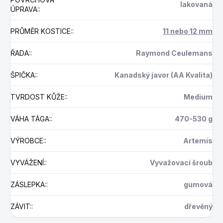
lakovaná
ÚPRAVA:
:
PRŮMĚR KOSTICE:
:
11 nebo 12 mm
ŘADA:
:
Raymond Ceulemans
ŠPIČKA:
:
Kanadský javor (AA Kvalita)
TVRDOST KŮŽE:
:
Medium
VÁHA TÁGA:
:
470-530 g
VÝROBCE:
:
Artemis
VYVÁŽENÍ:
:
Vyvažovací šroub
ZÁSLEPKA:
:
gumová
ZÁVIT:
:
dřevěný