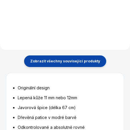
spodku na tága ARTEMIS® -
Slavná kniha výuky karambolu
MISTER 100
od Raymond Ceulemans.
Zobrazit všechny související produkty
Originální design
Lepená kůže 11 mm nebo 12mm
Javorová špice (délka 67 cm)
Dřevěná patice v modré barvě
Odkontrolované a absolutně rovné