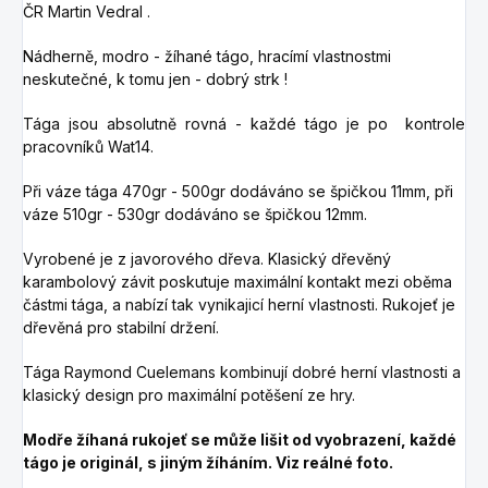
ČR Martin Vedral .
Nádherně, modro - žíhané tágo, hracímí vlastnostmi
neskutečné, k tomu jen - dobrý strk !
Tága jsou absolutně rovná - každé tágo je po kontrole
pracovníků Wat14.
Při váze tága 470gr - 500gr dodáváno se špičkou 11mm, při
váze 510gr - 530gr dodáváno se špičkou 12mm.
Vyrobené je z javorového dřeva. Klasický dřevěný
karambolový závit poskutuje maximální kontakt mezi oběma
částmi tága, a nabízí tak vynikajicí herní vlastnosti. Rukojeť je
dřevěná pro stabilní držení.
Tága Raymond Cuelemans kombinují dobré herní vlastnosti a
klasický design pro maximální potěšení ze hry.
Modře žíhaná rukojeť se může lišit od vyobrazení, každé
tágo je originál, s jiným žíháním. Viz reálné foto.