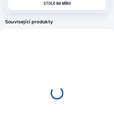
STOLŮ NA MÍRU
Související produkty
99895
227102
AKCE
EXPEDICE DO 24 HODIN
EXPEDICE DO 24 HODIN
Kniha RAYMOND
Bumper MISTER 100
CEULEMANS MISTER
Artemis
100
129 Kč
2 190 Kč
Do košíku
Do košíku
Narážecí gumová ochrana