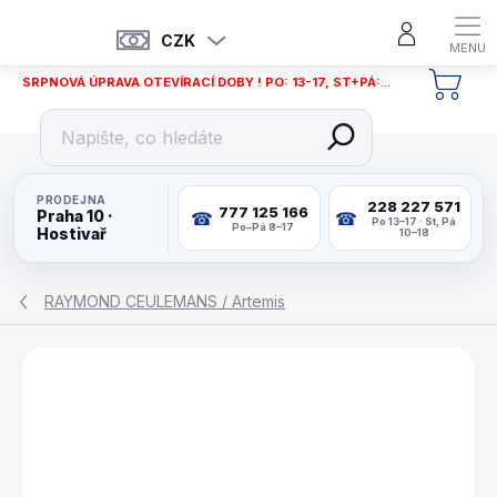
Přejít
na
CZK
obsah
SRPNOVÁ ÚPRAVA OTEVÍRACÍ DOBY ! PO: 13-17, ST+PÁ: 12-18
NÁKU
KOŠÍ
PRODEJNA
228 227 571
777 125 166
Praha 10 ·
Po 13–17 · St, Pá
Po–Pá 8–17
Hostivař
10–18
RAYMOND CEULEMANS / Artemis
ZNAČKA:
ARTEMIS