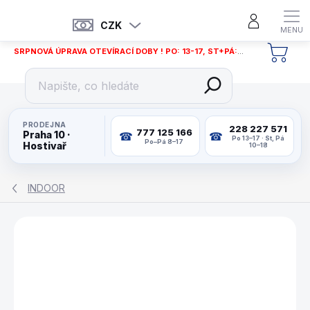
Přejít
na
CZK
obsah
SRPNOVÁ ÚPRAVA OTEVÍRACÍ DOBY ! PO: 13-17, ST+PÁ: 12-18
NÁKU
KOŠÍ
PRODEJNA
228 227 571
777 125 166
Praha 10 ·
Po 13–17 · St, Pá
Po–Pá 8–17
Hostivař
10–18
INDOOR
ZNAČKA:
MAXPLAY