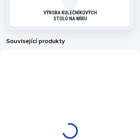
VÝROBA KULEČNÍKOVÝCH
STOLŮ NA MÍRU
Související produkty
2557.699
WLAM/1315
MOMENTÁLNĚ NEDOSTUPNÉ
NA OBJEDNÁVKU (EXPEDICE DO
30 DNŮ)
KOULE POOL Ventura
Jídelní / Rautová /
Premium 57.2 mm
Konferenční - Krycí
2 290 Kč
deska dřevo
9 500 Kč
Do košíku