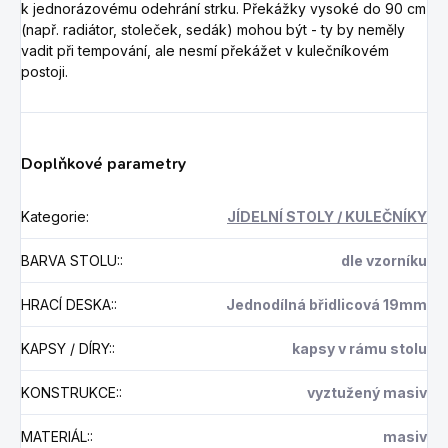
k jednorázovému odehrání strku. Překážky vysoké do 90 cm
(např. radiátor, stoleček, sedák) mohou být - ty by neměly
vadit při tempování, ale nesmí překážet v kulečníkovém
postoji.
Doplňkové parametry
Kategorie
:
JÍDELNÍ STOLY / KULEČNÍKY
BARVA STOLU:
:
dle vzorníku
HRACÍ DESKA:
:
Jednodílná břidlicová 19mm
KAPSY / DÍRY:
:
kapsy v rámu stolu
KONSTRUKCE:
:
vyztužený masiv
MATERIÁL:
:
masiv