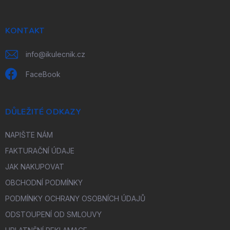
a
t
í
KONTAKT
info
@
ikulecnik.cz
FaceBook
DŮLEŽITÉ ODKAZY
NAPIŠTE NÁM
FAKTURAČNÍ ÚDAJE
JAK NAKUPOVAT
OBCHODNÍ PODMÍNKY
PODMÍNKY OCHRANY OSOBNÍCH ÚDAJŮ
ODSTOUPENÍ OD SMLOUVY