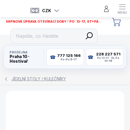
Přejít
na
CZK
obsah
SRPNOVÁ ÚPRAVA OTEVÍRACÍ DOBY ! PO: 13-17, ST+PÁ: 12-18
NÁKU
KOŠÍ
PRODEJNA
228 227 571
777 125 166
Praha 10 ·
Po 13–17 · St, Pá
Po–Pá 8–17
Hostivař
10–18
JÍDELNÍ STOLY / KULEČNÍKY
ZNAČKA:
WAT14