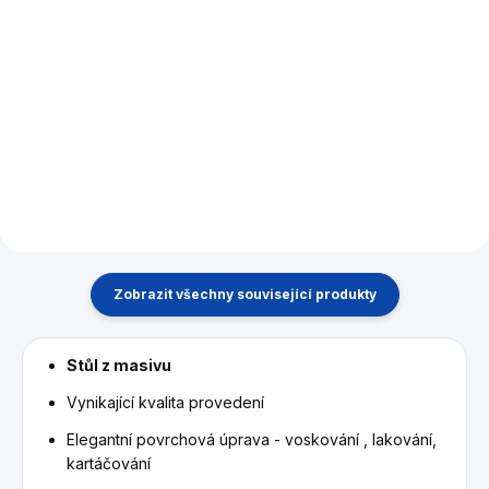
Do košíku
Poolové koule Ventura
Premium o průměru 57,2 mm.
Jídelní, konferenční nebo
rautová, krycí deska pro
kulečníkové stoly.
Zobrazit všechny související produkty
Stůl z masivu
Vynikající kvalita provedení
Elegantní povrchová úprava - voskování , lakování,
kartáčování