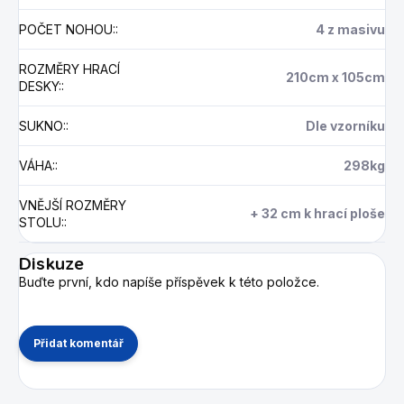
POČET NOHOU:
:
4 z masivu
ROZMĚRY HRACÍ
210cm x 105cm
DESKY:
:
SUKNO:
:
Dle vzorníku
VÁHA:
:
298kg
VNĚJŠÍ ROZMĚRY
+ 32 cm k hrací ploše
STOLU:
:
Diskuze
Buďte první, kdo napíše příspěvek k této položce.
Přidat komentář