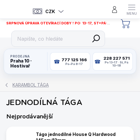
Přejít
na
CZK
obsah
SRPNOVÁ ÚPRAVA OTEVÍRACÍ DOBY ! PO: 13-17, ST+PÁ: 12-18
NÁKU
KOŠÍ
PRODEJNA
228 227 571
777 125 166
Praha 10 ·
Po 13–17 · St, Pá
Po–Pá 8–17
Hostivař
10–18
KARAMBOL TÁGA
JEDNODÍLNÁ TÁGA
Nejprodávanější
Tágo jednodílné House Q Hardwood