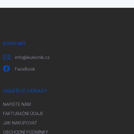
Z
á
p
a
t
í
KONTAKT
info
@
ikulecnik.cz
FaceBook
DŮLEŽITÉ ODKAZY
NAPIŠTE NÁM
FAKTURAČNÍ ÚDAJE
JAK NAKUPOVAT
OBCHODNÍ PODMÍNKY