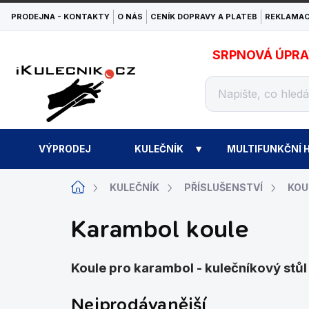
Přejít
PRODEJNA - KONTAKTY
O NÁS
CENÍK DOPRAVY A PLATEB
REKLAMAC
na
obsah
SRPNOVÁ ÚPRAVA
VÝPRODEJ
KULEČNÍK
MULTIFUNKČNÍ H
Domů
KULEČNÍK
PŘÍSLUŠENSTVÍ
KOU
Karambol koule
Koule pro karambol - kulečníkový stůl
Nejprodávanější