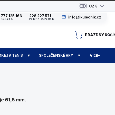
CZK
777 125 166
228 227 571
info@ikulecnik.cz
Po–Pá 8–17
Po 13–17 · St, Pá 10–18
PRÁZDNÝ KOŠÍ
N
OKEJ A TENIS
SPOLEČENSKÉ HRY
VÍCE
 je 61,5 mm.