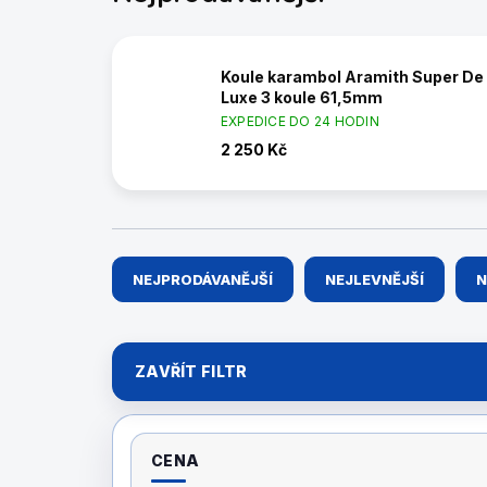
Koule karambol Aramith Super De
Luxe 3 koule 61,5mm
EXPEDICE DO 24 HODIN
2 250 Kč
Ř
NEJPRODÁVANĚJŠÍ
NEJLEVNĚJŠÍ
N
a
z
e
n
ZAVŘÍT FILTR
í
p
r
o
CENA
d