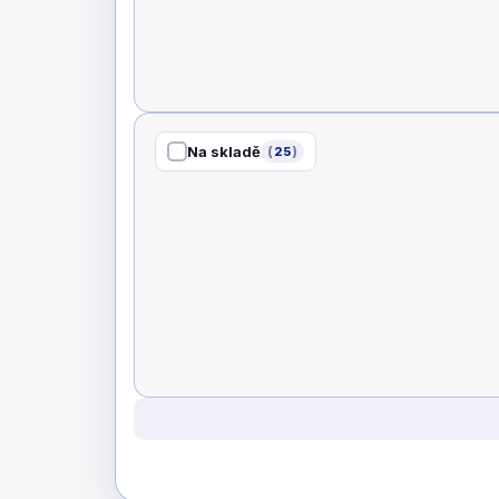
u
k
t
ů
Na skladě
25