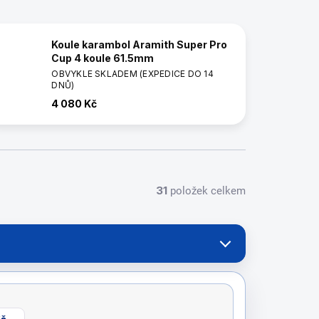
Koule karambol Aramith Super Pro
Cup 4 koule 61.5mm
OBVYKLE SKLADEM (EXPEDICE DO 14
DNŮ)
4 080 Kč
31
položek celkem
č