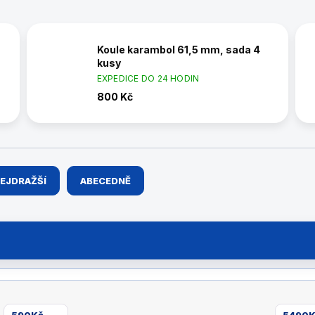
Koule karambol 61,5 mm, sada 4
kusy
EXPEDICE DO 24 HODIN
800 Kč
EJDRAŽŠÍ
ABECEDNĚ
590
Kč
5490
K