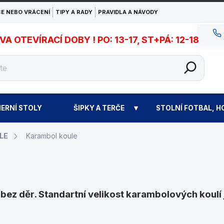
E NEBO VRÁCENÍ
TIPY A RADY
PRAVIDLA A NÁVODY
 OTEVÍRACÍ DOBY ! PO: 13-17, ST+PÁ: 12-18
ERNÍ STOLY
ŠIPKY A TERČE
STOLNÍ FOTBAL, H
LE
Karambol koule
 bez děr. Standartní velikost karambolových koulí