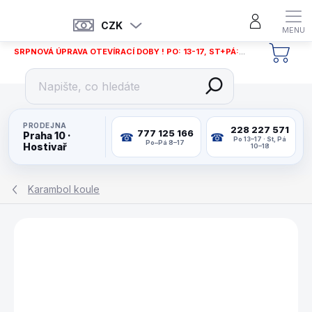
Přejít
na
CZK
obsah
SRPNOVÁ ÚPRAVA OTEVÍRACÍ DOBY ! PO: 13-17, ST+PÁ: 12-18
NÁKU
KOŠÍ
PRODEJNA
228 227 571
777 125 166
Praha 10 ·
Po 13–17 · St, Pá
Po–Pá 8–17
Hostivař
10–18
Karambol koule
ZNAČKA:
ARAMITH