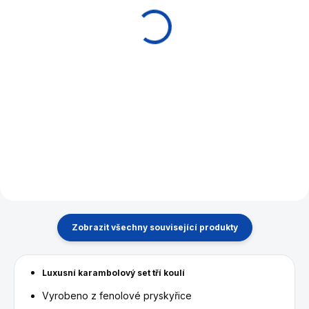
Aramith 61.5 mm bílá
Crazy Ball bílá 61,5 mm
samostatná
990 Kč
330 Kč
Do košíku
Do košíku
Neobyčejná kulečníková koule
Aramith bílá hrací koule na
plná zábavy.
karambol, velikost 61,5 mm.
Zobrazit všechny související produkty
Luxusní karambolový set tří koulí
Vyrobeno z fenolové pryskyřice