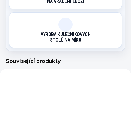
NA VRACENÍ ZBOŽÍ
VÝROBA KULEČNÍKOVÝCH
STOLŮ NA MÍRU
Související produkty
2161.000
186095
EXPEDICE DO 24 HODIN
OBVYKLE SKLADEM (EXPEDICE
DO 14 DNŮ)
Koule karambol
Koule Super Aramith