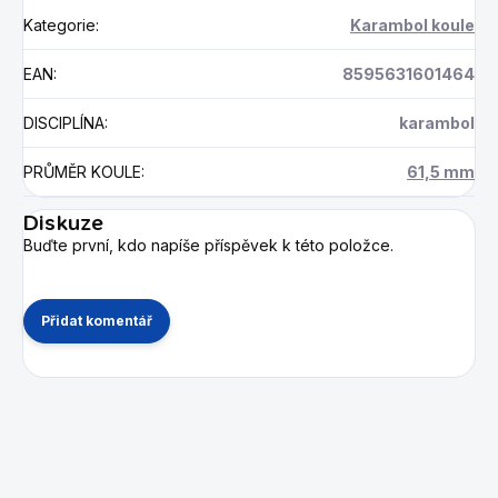
Kategorie
:
Karambol koule
EAN
:
8595631601464
DISCIPLÍNA
:
karambol
PRŮMĚR KOULE
:
61,5 mm
Diskuze
Buďte první, kdo napíše příspěvek k této položce.
Přidat komentář