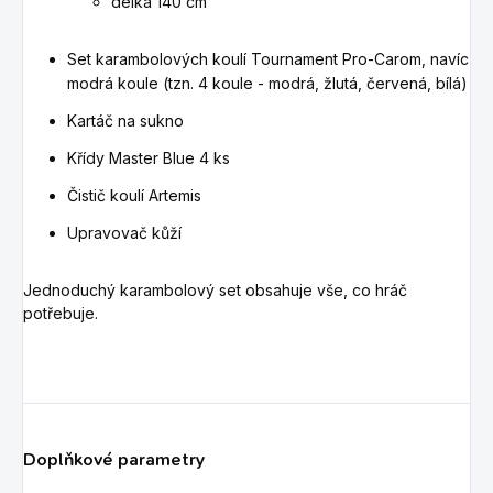
délka 140 cm
Set karambolových koulí Tournament Pro-Carom, navíc
modrá koule (tzn. 4 koule - modrá, žlutá, červená, bílá)
Kartáč na sukno
Křídy Master Blue 4 ks
Čistič koulí Artemis
Upravovač kůží
Jednoduchý karambolový set obsahuje vše, co hráč
potřebuje.
Doplňkové parametry