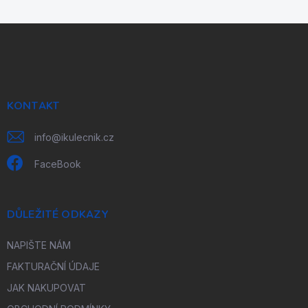
Z
á
p
a
t
í
KONTAKT
info
@
ikulecnik.cz
FaceBook
DŮLEŽITÉ ODKAZY
NAPIŠTE NÁM
FAKTURAČNÍ ÚDAJE
JAK NAKUPOVAT