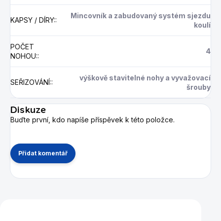
Mincovník a zabudovaný systém sjezdu
KAPSY / DÍRY:
:
koulí
POČET
4
NOHOU:
:
výškově stavitelné nohy a vyvažovací
SEŘIZOVÁNÍ:
:
šrouby
Diskuze
Buďte první, kdo napíše příspěvek k této položce.
Přidat komentář
Mohlo by se vám také líbit