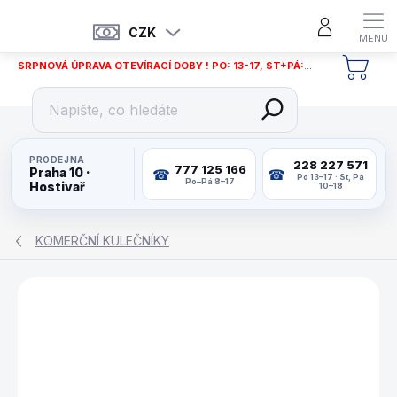
Přejít
na
CZK
obsah
SRPNOVÁ ÚPRAVA OTEVÍRACÍ DOBY ! PO: 13-17, ST+PÁ: 12-18
NÁKU
KOŠÍ
PRODEJNA
228 227 571
777 125 166
Praha 10 ·
Po 13–17 · St, Pá
Po–Pá 8–17
Hostivař
10–18
KOMERČNÍ KULEČNÍKY