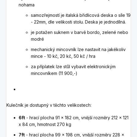
nohama
samozřejmostí je italská břidlicová deska o síle 19
- 22mm, dle velikosti stolu. Deska je jednodílná.
je potažen suknem v barvě bordo, zelené nebo
modré
mechanický mincovník lze nastavit na jakékoliv
mince - 10 kč, 20 kč, 50 kč / hra
za příplatek lze stůl vybavit elektronickým
mincovníkem (11 900,-)
Kulečník je dostupný v těchto velikostech:
6ft
- hrací plocha 91 x 182 cm, vnější rozměry 212 x 121
x 84 cm, hmotnost 270 kg
7ft
- hrací plocha 99 x 198 cm, vnější rozměry 228 x