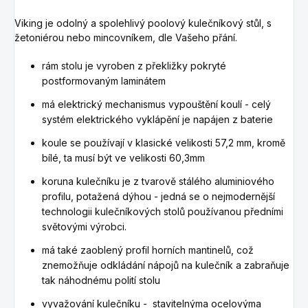
Viking je odolný a spolehlivý poolový kulečníkový stůl, s
žetoniérou nebo mincovníkem, dle Vašeho přání.
rám stolu je vyroben z
překližky pokryté
postformovaným laminátem
má elektrický mechanismus vypouštění koulí - celý
systém elektrického vyklápění je napájen z baterie
koule se používají v klasické velikosti 57,2 mm, kromě
bílé, ta musí být ve velikosti 60,3mm
koruna kulečníku je z tvarově stálého aluminiového
profilu, potažená dýhou - jedná se o nejmodernější
technologii kulečníkových stolů používanou předními
světovými výrobci.
má také zaoblený profil horních mantinelů, což
znemožňuje odkládání nápojů na kulečník a zabraňuje
tak náhodnému polití stolu
vyvažování kulečníku - stavitelnýma ocelovýma