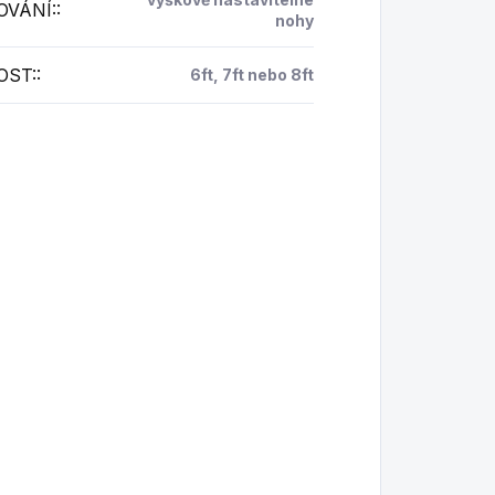
OVÁNÍ:
:
nohy
OST:
:
6ft, 7ft nebo 8ft