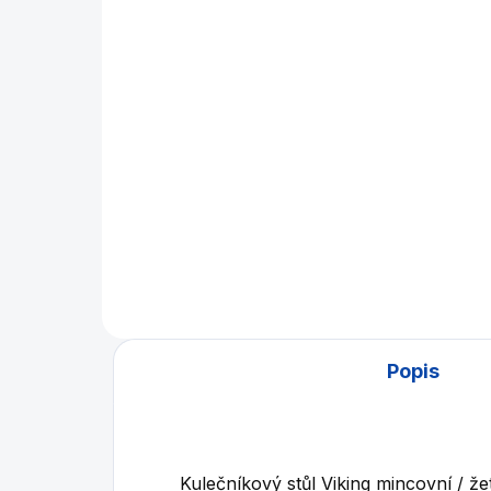
kulečník Viking
sad
mm
1 390 Kč
ko
72
Do košíku
Náhradní baterie do
mechanizmu kulečníkového
Sad
stolu Viking
min
Popis
Kulečníkový stůl Viking mincovní / 