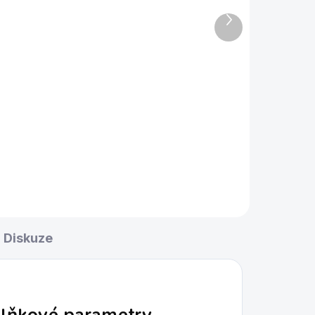
Predator Crest Blue
Další
produkt
19 Kč
Do košíku
Křída pro hráče všech úrovní.
Diskuze
lňkové parametry