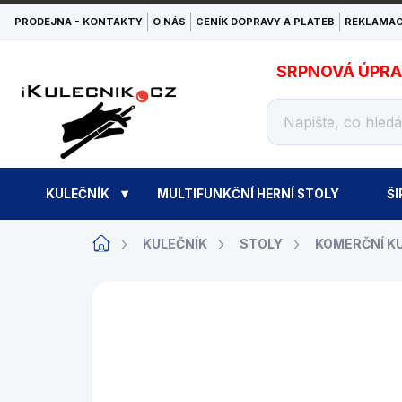
Přejít
PRODEJNA - KONTAKTY
O NÁS
CENÍK DOPRAVY A PLATEB
REKLAMAC
na
obsah
SRPNOVÁ ÚPRAVA
KULEČNÍK
MULTIFUNKČNÍ HERNÍ STOLY
ŠI
Domů
KULEČNÍK
STOLY
KOMERČNÍ K