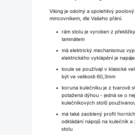
Viking je odolný a spolehlivý poolový
mincovníkem, dle Vašeho přání.
rám stolu je vyroben z
překližk
laminátem
má elektrický mechanismus vypo
elektrického vyklápění je napáje
koule se používají v klasické ve
být ve velikosti 60,3mm
koruna kulečníku je z tvarově s
potažená dýhou - jedná se o nej
kulečníkových stolů používanou
má také zaoblený profil horníc
odkládání nápojů na kulečník a
stolu