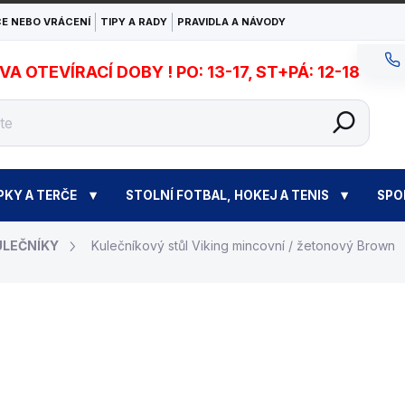
E NEBO VRÁCENÍ
TIPY A RADY
PRAVIDLA A NÁVODY
 OTEVÍRACÍ DOBY ! PO: 13-17, ST+PÁ: 12-18
PKY A TERČE
STOLNÍ FOTBAL, HOKEJ A TENIS
SPO
ULEČNÍKY
Kulečníkový stůl Viking mincovní / žetonový Brown
od
89 900 Kč
M
ZVOLTE VARIANTU
c