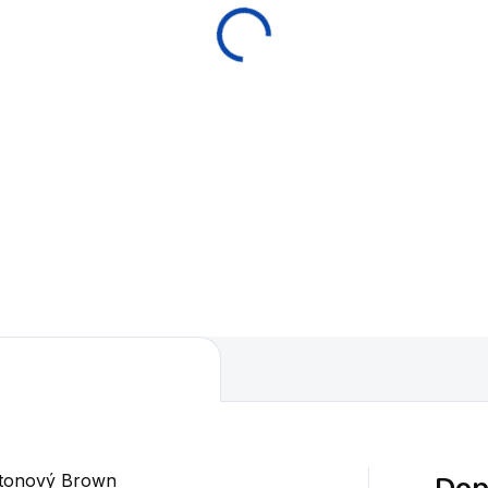
a Ekonomy 57,2
černé
 + 60,3 mm bílá
990 Kč
ule
9 Kč
Do košíku
Do košíku
Dvoudílné kvalitní tágo na
kulečník - pool.
a poolových koulí pro
covní a žetonové stoly.
Dop
žetonový Brown