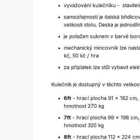
vyvažování kulečníku - stavit
samozřejmostí je italská břidlic
velikosti stolu. Deska je jednodíl
je potažen suknem v barvě bor
mechanický mincovník lze nastav
kč, 50 kč / hra
za příplatek lze stůl vybavit el
Kulečník je dostupný v těchto velikos
6ft
- hrací plocha 91 x 182 cm,
hmotnost 270 kg
7ft
- hrací plocha 99 x 198 cm,
hmotnost 320 kg
8ft
- hrací plocha 112 x 224 cm