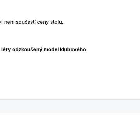
í není součástí ceny stolu.
vý, léty odzkoušený model klubového
íbit