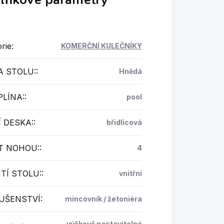
rie
:
KOMERČNÍ KULEČNÍKY
A STOLU:
:
Hnědá
PLÍNA:
:
pool
 DESKA:
:
břidlicová
T NOHOU:
:
4
TÍ STOLU:
:
vnitřní
LUŠENSTVÍ
:
mincovník / žetoniéra
výškově nastavitelné