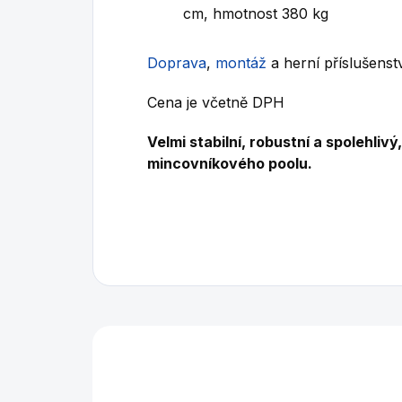
cm, hmotnost 380 kg
Doprava
,
montáž
a herní příslušenstv
Cena je včetně DPH
Velmi stabilní, robustní a spolehli
mincovníkového poolu.
Mohlo by se vám také l