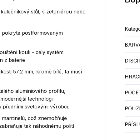
 kulečníkový stůl, s žetoniérou nebo
Katego
y pokryté postformovaným
BARV
uštění koulí - celý systém
n z baterie
DISCI
likosti 57,2 mm, kromě bílé, ta musí
HRACÍ
tálého aluminiového profilu,
POČE
modernější technologii
 předními světovými výrobci.
POUŽI
h mantinelů, což znemožňuje
PŘÍS
 zabraňuje tak náhodnému polití