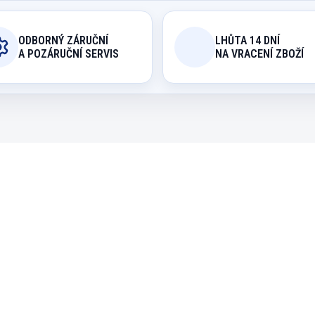
ODBORNÝ ZÁRUČNÍ
LHŮTA 14 DNÍ
A POZÁRUČNÍ SERVIS
NA VRACENÍ ZBOŽÍ
2557.700
5542
AKCE
EXPEDICE DO 24 HODIN
EXPEDICE DO 24 H
ule pool mincovní
Tágo pool Buffalo Cl