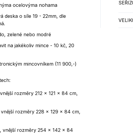
SEŘIZ
elnýma ocelovýma nohama
ová deska o síle 19 - 22mm, dle
VELIK
ná.
do, zelené nebo modré
it na jakékoliv mince - 10 kč, 20
ektronickým mincovníkem (11 900,-)
tech:
 vnější rozměry 212 x 121 x 84 cm,
 vnější rozměry 228 x 129 x 84 cm,
, vnější rozměry 254 x 142 x 84