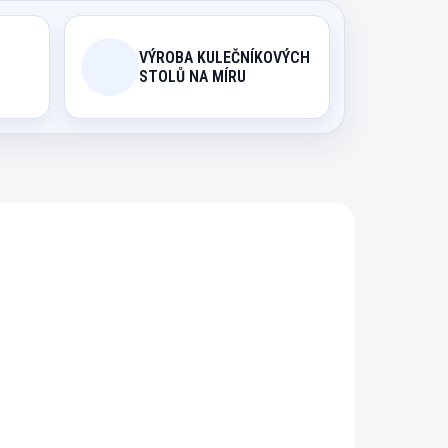
VÝROBA KULEČNÍKOVÝCH
STOLŮ NA MÍRU
.001
45003444
ODIN
EXPEDICE DO 24 HODIN
ub
Křída kulečníková