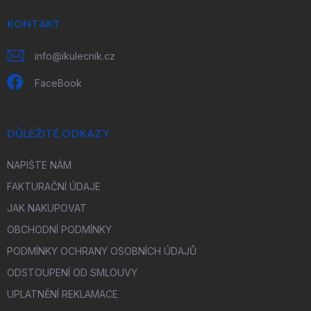
t
í
KONTAKT
info
@
ikulecnik.cz
FaceBook
DŮLEŽITÉ ODKAZY
NAPIŠTE NÁM
FAKTURAČNÍ ÚDAJE
JAK NAKUPOVAT
OBCHODNÍ PODMÍNKY
PODMÍNKY OCHRANY OSOBNÍCH ÚDAJŮ
ODSTOUPENÍ OD SMLOUVY
UPLATNĚNÍ REKLAMACE