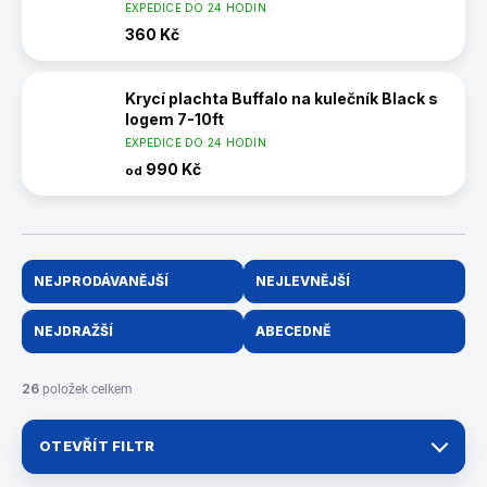
EXPEDICE DO 24 HODIN
360 Kč
Krycí plachta Buffalo na kulečník Black s
logem 7-10ft
EXPEDICE DO 24 HODIN
990 Kč
od
Ř
NEJPRODÁVANĚJŠÍ
NEJLEVNĚJŠÍ
a
z
NEJDRAŽŠÍ
ABECEDNĚ
e
n
í
26
položek celkem
p
r
OTEVŘÍT FILTR
o
d