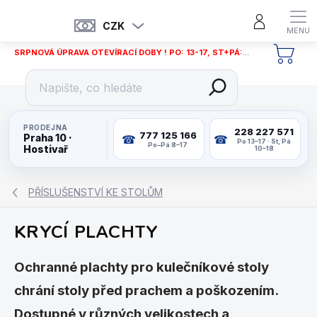
Přejít
na
CZK
obsah
SRPNOVÁ ÚPRAVA OTEVÍRACÍ DOBY ! PO: 13-17, ST+PÁ: 12-18
NÁKU
KOŠÍ
PRODEJNA
228 227 571
777 125 166
Praha 10 ·
Po 13–17 · St, Pá
Po–Pá 8–17
Hostivař
10–18
PŘÍSLUŠENSTVÍ KE STOLŮM
KRYCÍ PLACHTY
Ochranné plachty pro kulečníkové stoly
chrání stoly před prachem a poškozením.
Dostupné v různých velikostech a