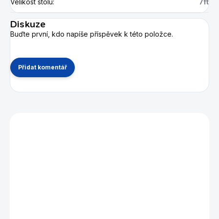
Velikost stolu
:
7ft
Diskuze
Buďte první, kdo napíše příspěvek k této položce.
Přidat komentář
Mohlo by se vám také líbit