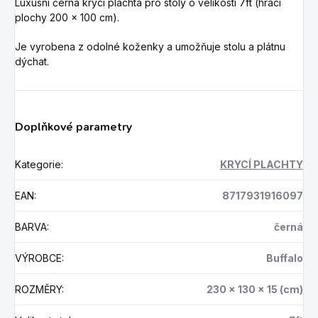
Luxusní černá krycí plachta pro stoly o velikosti 7ft (hrací
plochy 200 x 100 cm).
Je vyrobena z odolné koženky a umožňuje stolu a plátnu
dýchat.
Doplňkové parametry
Kategorie
:
KRYCÍ PLACHTY
EAN
:
8717931916097
BARVA
:
černá
VÝROBCE
:
Buffalo
ROZMĚRY
:
230 x 130 x 15 (cm)