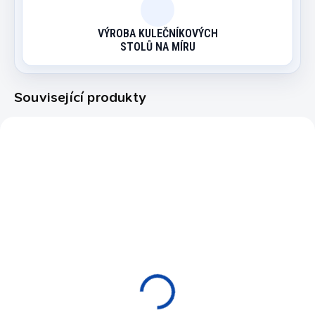
VÝROBA KULEČNÍKOVÝCH
STOLŮ NA MÍRU
Související produkty
W86/1050/2434
NA OBJEDNÁVKU (EXPEDICE DO
30 DNŮ)
Kulečníkový stůl
Billiard Beginner
39 900 Kč
od