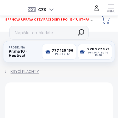
Přejít
na
CZK
obsah
SRPNOVÁ ÚPRAVA OTEVÍRACÍ DOBY ! PO: 13-17, ST+PÁ: 12-18
NÁKU
KOŠÍ
PRODEJNA
228 227 571
777 125 166
Praha 10 ·
Po 13–17 · St, Pá
Po–Pá 8–17
Hostivař
10–18
KRYCÍ PLACHTY