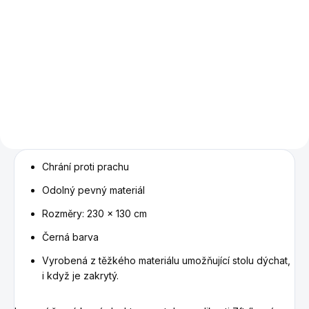
Detail
Kulečníkový stůl vlastní výroby
s břidlicovou deskou v design
krásném provedení.
Chrání proti prachu
Odolný pevný materiál
Rozměry: 230 x 130 cm
Černá barva
Vyrobená z těžkého materiálu umožňující stolu dýchat,
i když je zakrytý.