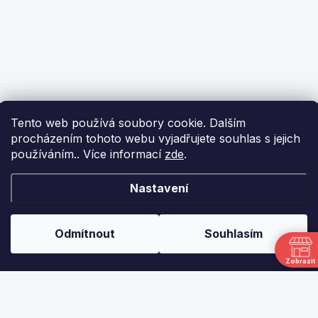
Z
Tento web používá soubory cookie. Dalším
á
procházením tohoto webu vyjadřujete souhlas s jejich
p
používáním.. Více informací
zde
.
a
t
í
KONTAKT
Nastavení
info
@
ikulecnik.cz
Odmítnout
Souhlasím
FaceBook
Zobrazit
DŮLEŽITÉ ODKAZY