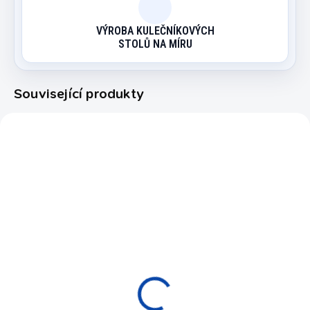
VÝROBA KULEČNÍKOVÝCH
STOLŮ NA MÍRU
Související produkty
9200.579
55200084
NOVINKA
NA OBJEDNÁVKU
NA OBJEDNÁVKU
Kulečníkový stůl pool
Kulečníkový stůl
BUFFALO ELIMINATOR
Dynamic IV Modern
II Black 9 ft
Brown
64 900 Kč
112 900 Kč
od