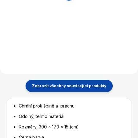
Detail
Detail
Druhá , vylepšená generace
Exkluzivní závodní stůl všech
kulečníků Buffalo Eliminator i
zápasů mistrovství Evropy a
9ft provedení , barvě černé
Eurotours.Mistrovství Evropy a
mat .
Eurotours se od roku 2003
hraje pouze na stolech
Dynamic. Stoly jsou
certifikovány jako...
Zobrazit všechny související produkty
Chrání proti špíně a prachu
Odolný, termo materiál
Rozměry: 300 x 170 x 15 (cm)
Černá barva