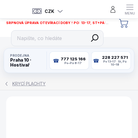
Přejít
na
CZK
obsah
SRPNOVÁ ÚPRAVA OTEVÍRACÍ DOBY ! PO: 13-17, ST+PÁ: 12-18
NÁKU
KOŠÍ
PRODEJNA
228 227 571
777 125 166
Praha 10 ·
Po 13–17 · St, Pá
Po–Pá 8–17
Hostivař
10–18
KRYCÍ PLACHTY
ZNAČKA:
BUFFALO