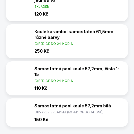
jednotlivá
SKLADEM
120 Kč
Koule karambol samostatná 61,5mm
různé barvy
EXPEDICE DO 24 HODIN
250 Kč
Samostatná pool koule 57,2mm, čísla 1-
15
EXPEDICE DO 24 HODIN
110 Kč
Samostatná pool koule 57,2mm bílá
OBVYKLE SKLADEM (EXPEDICE DO 14 DNŮ)
150 Kč