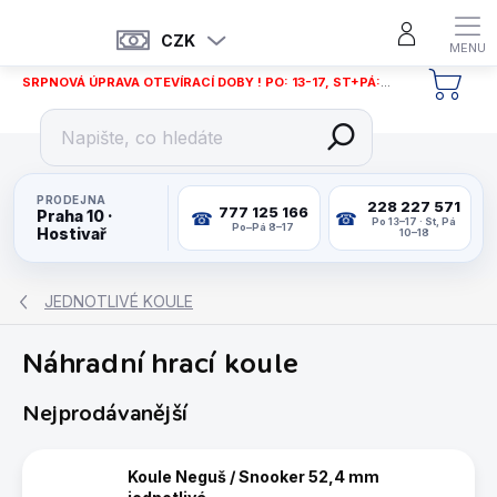
Přejít
na
CZK
obsah
SRPNOVÁ ÚPRAVA OTEVÍRACÍ DOBY ! PO: 13-17, ST+PÁ: 12-18
NÁKU
KOŠÍ
PRODEJNA
228 227 571
777 125 166
Praha 10 ·
Po 13–17 · St, Pá
Po–Pá 8–17
Hostivař
10–18
JEDNOTLIVÉ KOULE
Náhradní hrací koule
Nejprodávanější
Koule Neguš / Snooker 52,4 mm