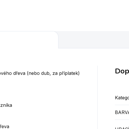
ye, luxusní použité materiály
inlaye, luxusní použité mater
raktivní design z
a atraktivní design z
ládaného dřeva, umělecký
vykládaného dřeva, uměle
ek z dílny Artemis. Se...
kousek z dílny...
Dop
vého dřeva (nebo dub, za příplatek)
Katego
azníka
BARV
dřeva