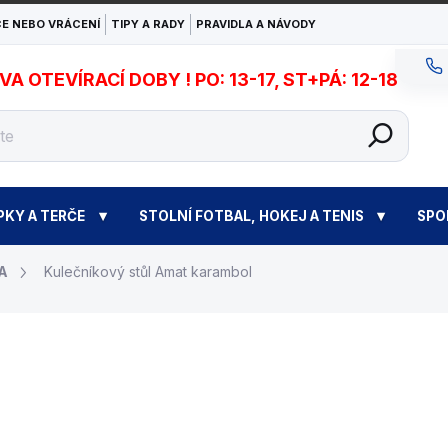
E NEBO VRÁCENÍ
TIPY A RADY
PRAVIDLA A NÁVODY
 OTEVÍRACÍ DOBY ! PO: 13-17, ST+PÁ: 12-18
PKY A TERČE
STOLNÍ FOTBAL, HOKEJ A TENIS
SPO
A
Kulečníkový stůl Amat karambol
od
59 900 Kč
M