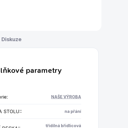
iály
inlaye, luxusní použité materiály
a atraktivní design z
cký
vykládaného dřeva, umělecký
kousek z dílny...
Diskuze
lňkové parametry
rie
:
NAŠE VÝROBA
A STOLU:
:
na přání
třídílná břidlicová