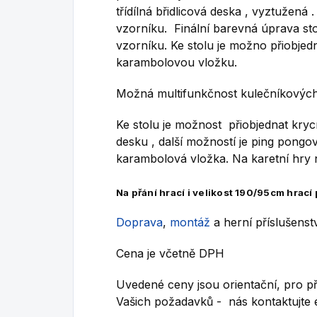
třídílná břidlicová deska , vyztužená 
vzorníku. Finální barevná úprava sto
vzorníku. Ke stolu je možno přiobjed
karambolovou vložku.
Možná multifunkčnost kulečníkových 
Ke stolu je možnost přiobjednat krycí
desku , další možností je ping pong
karambolová vložka. Na karetní hry n
Na přání hrací i velikost 190/95cm hrací
Doprava
,
montáž
a herní příslušenstv
Cena je včetně DPH
Uvedené ceny jsou orientační, pro pře
Vašich požadavků - nás kontaktujte 