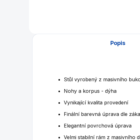
inla
a at
vyk
kous
Popis
Stůl vyrobený z masivního buko
Nohy a korpus - dýha
Vynikající kvalita provedení
Finální barevná úprava dle zák
Elegantní povrchová úprava
Velmi stabilní rám z masivního 