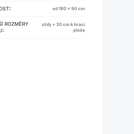
OST:
:
od 180 x 90 cm
ŠÍ ROZMĚRY
vždy + 30 cm k hrací
U:
:
ploše