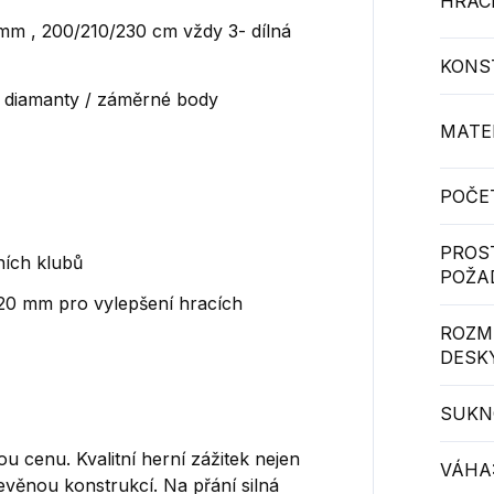
HRACÍ
22mm , 200/210/230 cm vždy 3- dílná
KONS
é diamanty / záměrné body
MATER
POČE
PROS
ních klubů
POŽA
 20 mm pro vylepšení hracích
ROZM
DESKY
SUKN
u cenu. Kvalitní herní zážitek nejen
VÁHA
evěnou konstrukcí. Na přání silná