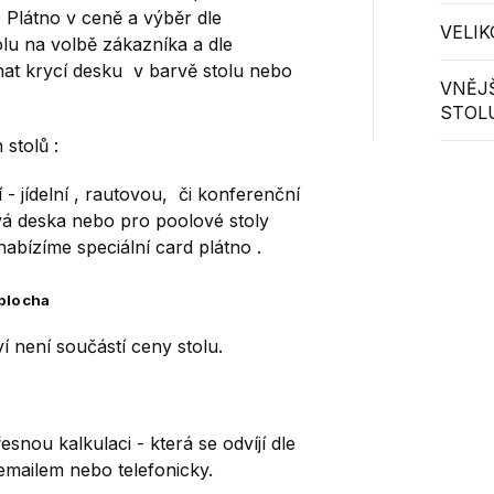
. Plátno v ceně a výběr dle
VELIK
lu na volbě zákazníka a dle
nat krycí desku v barvě stolu nebo
VNĚJ
STOL
stolů :
 - jídelní , rautovou, či konferenční
ová deska nebo pro poolové stoly
abízíme speciální card plátno .
 plocha
í není součástí ceny stolu.
snou kalkulaci - která se odvíjí dle
emailem nebo telefonicky.