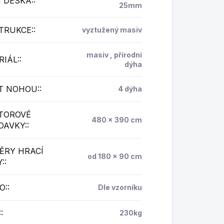
 DESKA:
:
25mm
TRUKCE:
:
vyztužený masiv
masiv , přírodní
IÁL:
:
dýha
T NOHOU:
:
4 dýha
TOROVÉ
480 x 390 cm
DAVKY:
:
ĚRY HRACÍ
od 180 x 90 cm
:
:
O:
:
Dle vzorníku
:
:
230kg