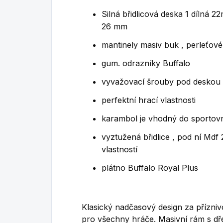
Silná břidlicová deska 1 dílná 
26 mm
mantinely masiv buk , perleťov
gum. odrazníky Buffalo
vyvažovací šrouby pod deskou
perfektní hrací vlastnosti
karambol je vhodný do sportov
vyztužená břidlice , pod ní Mdf
vlastností
plátno Buffalo Royal Plus
Klasický nadčasový design za příznivo
pro všechny hráče. Masivní rám s dř