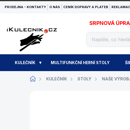
Přejít
PRODEJNA - KONTAKTY
O NÁS
CENÍK DOPRAVY A PLATEB
REKLAMAC
na
obsah
SRPNOVÁ ÚPRAVA
KULEČNÍK
MULTIFUNKČNÍ HERNÍ STOLY
ŠI
Domů
KULEČNÍK
STOLY
NAŠE VÝROB
ZNAČKA:
WAT14