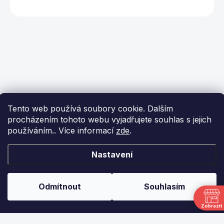
Z
Tento web používá soubory cookie. Dalším
á
procházením tohoto webu vyjadřujete souhlas s jejich
p
používáním.. Více informací
zde
.
a
t
í
KONTAKT
Nastavení
info
@
ikulecnik.cz
Odmítnout
Souhlasím
FaceBook
Zobrazit