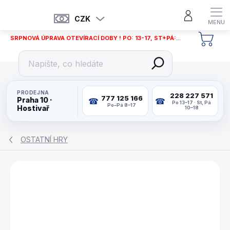
Přejít
na
CZK
obsah
SRPNOVÁ ÚPRAVA OTEVÍRACÍ DOBY ! PO: 13-17, ST+PÁ: 12-18
NÁKU
KOŠÍ
PRODEJNA
228 227 571
777 125 166
Praha 10 ·
Po 13–17 · St, Pá
Po–Pá 8–17
Hostivař
10–18
OSTATNÍ HRY
ZNAČKA:
PHILOS