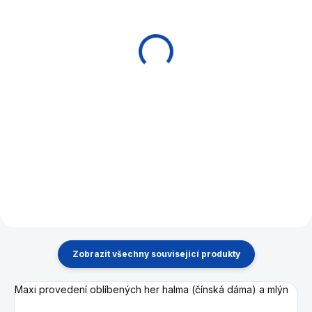
Go & Go Bang -
Kalaha - Mancala hra
turnajový set Philos
Philos Bambus
1 557 Kč
437 Kč
Do košíku
Do košíku
Go je fascinující strategická
Malá dřevěná cestovní verze
hra pro 2 hráče. Německá
starověké strategické hry
kvalita a preciznost od firmy
KALAHA - MANCALA . Lze
Philos.
složit napůl a bezpečně
uzavřít.
Zobrazit všechny související produkty
Maxi provedení oblíbených her halma (čínská dáma) a mlýn