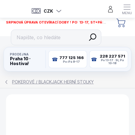
Přejít
na
CZK
obsah
SRPNOVÁ ÚPRAVA OTEVÍRACÍ DOBY ! PO: 13-17, ST+PÁ: 12-18
NÁKU
KOŠÍ
PRODEJNA
228 227 571
777 125 166
Praha 10 ·
Po 13–17 · St, Pá
Po–Pá 8–17
Hostivař
10–18
POKEROVÉ / BLACKJACK HERNÍ STOLKY
ZNAČKA:
BUFFALO