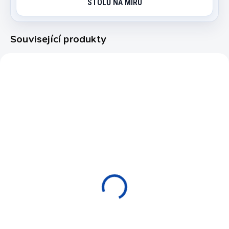
STOLŮ NA MÍRU
Související produkty
3757
7100.707
SKLADEM
MOMENTÁLNĚ NEDOSTUPNÉ
Pokerový kufřík Philos
Pokerový kufřík De
300 žetonů s
Luxe set 500, 13,5 gr,
hodnotami
hodnoty
1 537 Kč
3 690 Kč
Do košíku
Detail