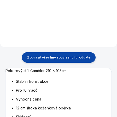
Hliníkový kufřík s kompletním
De Luxe hliníkový kufřík s
vybavením pro poker. 300 ks
kompletním vybavením pro
kasino žetonů různých barev,
poker. 500 ks žetonů různých
karty, kostky, žeton Dealer, Big
barev o hmotnosti 13,5 gr a
Blind, Small Blind.
tištěnými hodnotami.
Zobrazit všechny související produkty
Pokerový stůl Gambler 210 x 105cm
Stabilní konstrukce
Pro 10 hráčů
Výhodná cena
12 cm široká koženková opěrka
Skládací