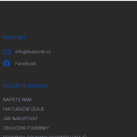
Z
á
p
a
t
í
KONTAKT
info
@
ikulecnik.cz
FaceBook
DŮLEŽITÉ ODKAZY
NAPIŠTE NÁM
FAKTURAČNÍ ÚDAJE
JAK NAKUPOVAT
OBCHODNÍ PODMÍNKY