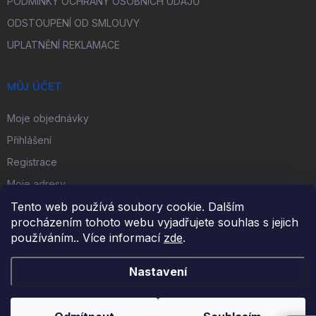
PODMÍNKY OCHRANY OSOBNÍCH ÚDAJŮ
ODSTOUPENÍ OD SMLOUVY
UPLATNĚNÍ REKLAMACE
MŮJ ÚČET
Moje objednávky
Přihlášení
Registrace
Moje adresy
Tento web používá soubory cookie. Dalším
procházením tohoto webu vyjadřujete souhlas s jejich
FACEBOOK
používáním.. Více informací
zde
.
Nastavení
Copyright 2026
iKulečník.cz
. Všechna práva vyhrazena.