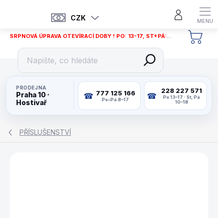
Přejít
na
CZK
obsah
SRPNOVÁ ÚPRAVA OTEVÍRACÍ DOBY ! PO: 13-17, ST+PÁ: 12-18
NÁKU
KOŠÍ
PRODEJNA
228 227 571
777 125 166
Praha 10 ·
Po 13–17 · St, Pá
Po–Pá 8–17
Hostivař
10–18
PŘÍSLUŠENSTVÍ
ZNAČKA:
HOT GAME