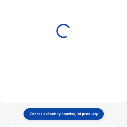
MOMENTÁLNĚ NEDOSTUPNÉ
EXPEDICE DO 24 HODIN
Deska POKER TOP
Hrací karty Kanastra
TEXAS skládací
Piatnik
2 097 Kč
375 Kč
Detail
Do košíku
Skládací deska na poker s
detailně vyznačenými zónami.
U této podložky může hrát až
8 hráčů najednou.
Zobrazit všechny související produkty