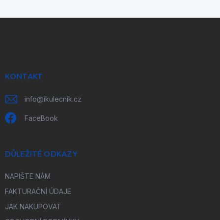
Z
á
p
a
t
í
KONTAKT
info
@
ikulecnik.cz
FaceBook
DŮLEŽITÉ ODKAZY
NAPIŠTE NÁM
FAKTURAČNÍ ÚDAJE
JAK NAKUPOVAT