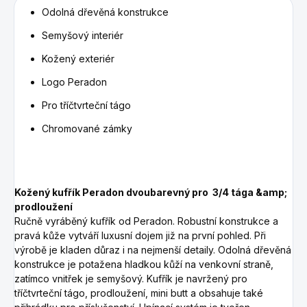
Odolná dřevěná konstrukce
Semyšový interiér
Kožený exteriér
Logo Peradon
Pro tříčtvrteční tágo
Chromované zámky
Kožený kufřík Peradon dvoubarevný pro
3/4 tága &amp;
prodloužení
Ručně vyráběný kufřík od Peradon. Robustní konstrukce a
pravá kůže vytváří luxusní dojem již na první pohled. Při
výrobě je kladen důraz i na nejmenší detaily. Odolná dřevěná
konstrukce je potažena hladkou kůží na venkovní straně,
zatímco vnitřek je semyšový. Kufřík je navržený pro
tříčtvrteční tágo, prodloužení, mini butt a obsahuje také