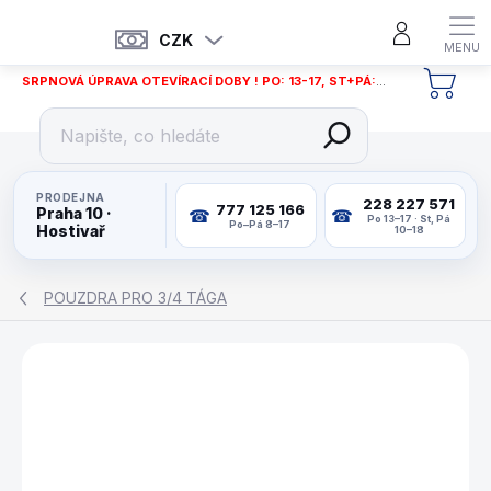
Přejít
na
CZK
obsah
SRPNOVÁ ÚPRAVA OTEVÍRACÍ DOBY ! PO: 13-17, ST+PÁ: 12-18
NÁKU
KOŠÍ
PRODEJNA
228 227 571
777 125 166
Praha 10 ·
Po 13–17 · St, Pá
Po–Pá 8–17
Hostivař
10–18
POUZDRA PRO 3/4 TÁGA
ZNAČKA:
PERADON