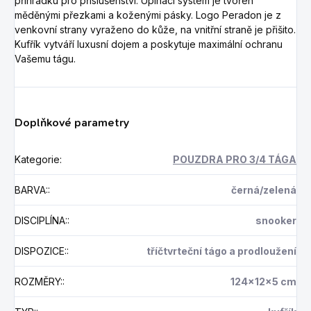
přihrádku pro příslušenství. Upínací systém je tvořen
měděnými přezkami a koženými pásky. Logo Peradon je z
venkovní strany vyraženo do kůže, na vnitřní straně je přišito.
Kufřík vytváří luxusní dojem a poskytuje maximální ochranu
Vašemu tágu.
Doplňkové parametry
Kategorie
:
POUZDRA PRO 3/4 TÁGA
BARVA:
:
černá/zelená
DISCIPLÍNA:
:
snooker
DISPOZICE:
:
tříčtvrteční tágo a prodloužení
ROZMĚRY:
:
124x12x5 cm