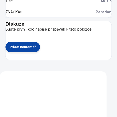
TYP:
:
kufřík
ZNAČKA:
:
Peradon
Diskuze
Buďte první, kdo napíše příspěvek k této položce.
Přidat komentář
Mohlo by se vám také líbit