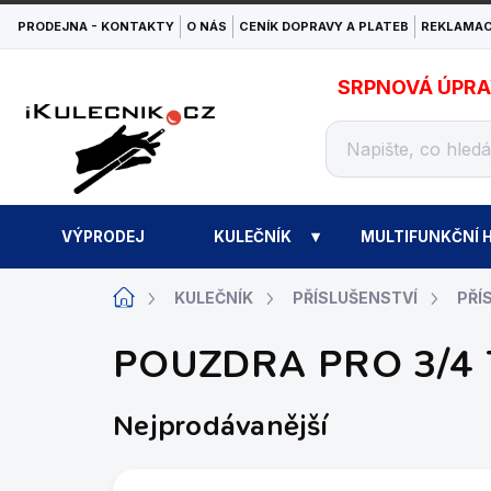
Přejít
PRODEJNA - KONTAKTY
O NÁS
CENÍK DOPRAVY A PLATEB
REKLAMAC
na
obsah
SRPNOVÁ ÚPRAVA
VÝPRODEJ
KULEČNÍK
MULTIFUNKČNÍ H
Domů
KULEČNÍK
PŘÍSLUŠENSTVÍ
PŘÍ
POUZDRA PRO 3/4
Nejprodávanější