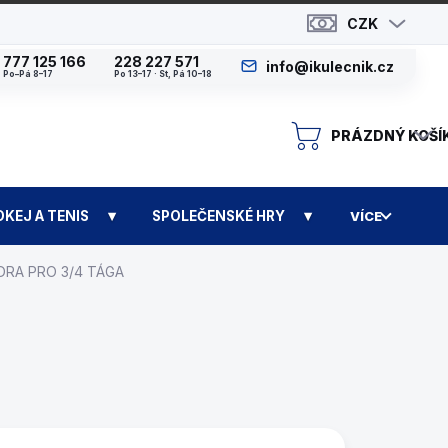
CZK
777 125 166
228 227 571
info@ikulecnik.cz
Po–Pá 8–17
Po 13–17 · St, Pá 10–18
PRÁZDNÝ KOŠÍ
N
OKEJ A TENIS
SPOLEČENSKÉ HRY
VÍCE
RA PRO 3/4 TÁGA