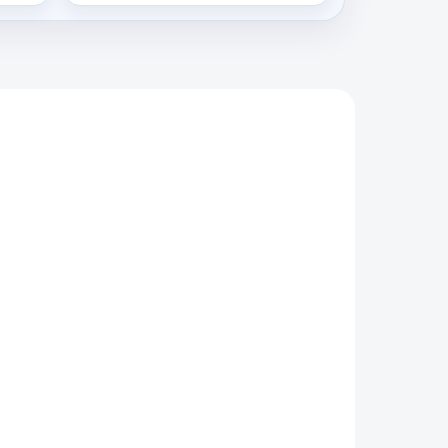
3-9
ROS3-8
ODIN
SKLADEM NA PRODEJNĚ
e O
Tágo Snooker Ronnie O
ge
´Sullivan Ebony Range
8, 3/4 + extension
6 590 Kč