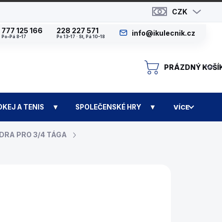
CZK
777 125 166
228 227 571
info@ikulecnik.cz
Po–Pá 8–17
Po 13–17 · St, Pá 10–18
PRÁZDNÝ KOŠÍ
N
OKEJ A TENIS
SPOLEČENSKÉ HRY
VÍCE
DRA PRO 3/4 TÁGA
N