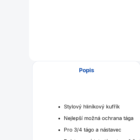
Dvoudílní snookerové tágo se
3/4 špicí.
¾ s
´Su
Popis
Stylový hliníkový kufřík
Nejlepší možná ochrana tága
Pro 3/4 tágo a nástavec