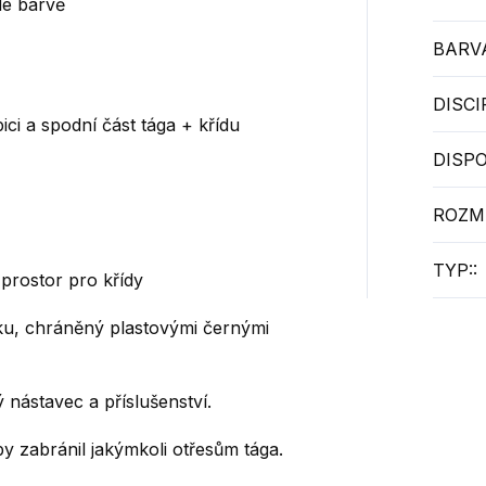
dé barvě
BARV
DISCI
ici a spodní část tága + křídu
DISPO
ROZM
TYP:
:
 prostor pro křídy
íku, chráněný plastovými černými
ý nástavec a příslušenství.
by zabránil jakýmkoli otřesům tága.