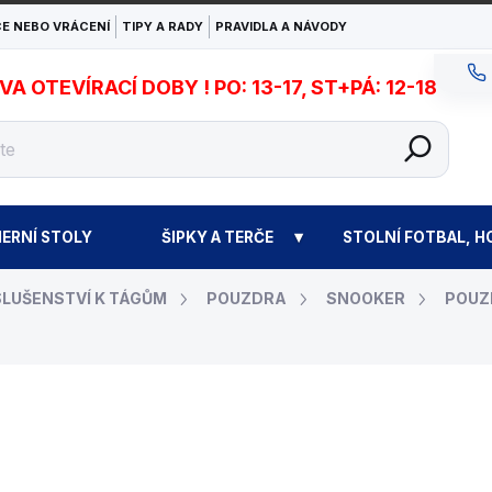
E NEBO VRÁCENÍ
TIPY A RADY
PRAVIDLA A NÁVODY
 OTEVÍRACÍ DOBY ! PO: 13-17, ST+PÁ: 12-18
ERNÍ STOLY
ŠIPKY A TERČE
STOLNÍ FOTBAL, H
SLUŠENSTVÍ K TÁGŮM
POUZDRA
SNOOKER
POUZ
1 490 Kč
Měrná
EXPEDICE DO 24 HODI
cena: