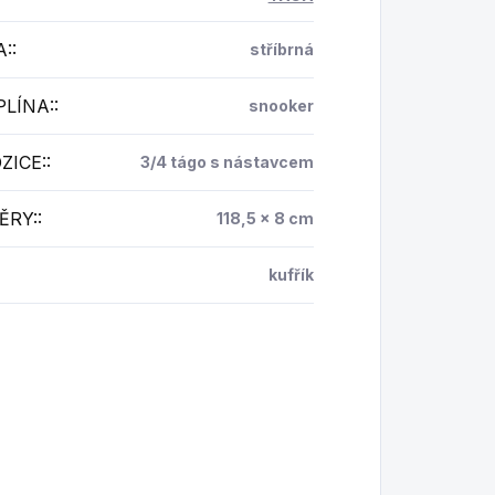
A:
:
stříbrná
PLÍNA:
:
snooker
ZICE:
:
3/4 tágo s nástavcem
ĚRY:
:
118,5 x 8 cm
kufřík