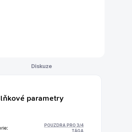
Do košíku
 O
¾ snookerové tágo Ronnie O
e.
´Sullivan z řady Ebony Range.
Diskuze
lňkové parametry
POUZDRA PRO 3/4
rie
:
TÁGA