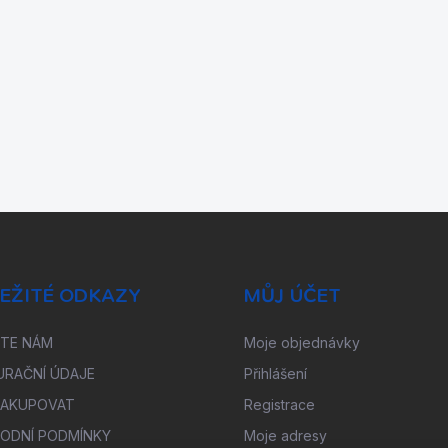
EŽITÉ ODKAZY
MŮJ ÚČET
ŠTE NÁM
Moje objednávky
URAČNÍ ÚDAJE
Přihlášení
NAKUPOVAT
Registrace
ODNÍ PODMÍNKY
Moje adresy