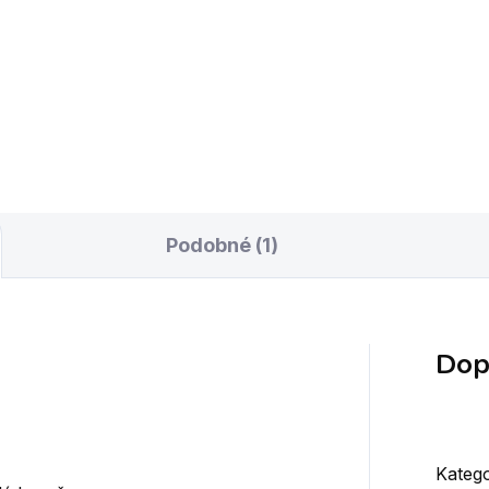
Do košíku
Do košíku
nookerové tágo Ronnie O
¾ snookerové tágo Ronnie
llivan z řady Ebony Range.
´Sullivan z řady Ebony Rang
Podobné (1)
Dop
Katego