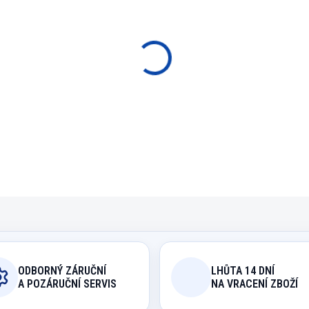
−
+
P
Hliníkový kufřík pro snoo
DETAILNÍ INFORMACE
ODBORNÝ ZÁRUČNÍ
LHŮTA 14 DNÍ
A POZÁRUČNÍ SERVIS
NA VRACENÍ ZBOŽÍ