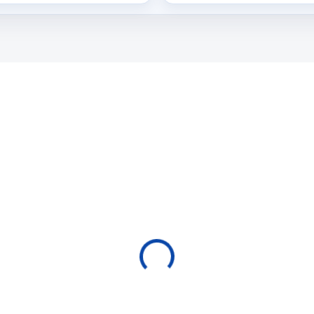
ROS-1
ROS
NA OBJEDNÁVKU
EXPEDICE DO 24 H
go Snooker Ronnie O
Tágo Snooker Ronni
ullivan Ebony Range
´Sullivan Ebony Ran
4 + extension
9, 3/4 + extension
650 Kč
6 990 Kč