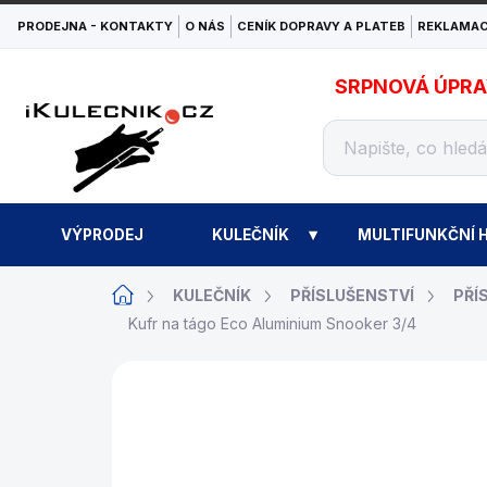
Přejít
PRODEJNA - KONTAKTY
O NÁS
CENÍK DOPRAVY A PLATEB
REKLAMAC
na
obsah
SRPNOVÁ ÚPRAVA
VÝPRODEJ
KULEČNÍK
MULTIFUNKČNÍ H
Domů
KULEČNÍK
PŘÍSLUŠENSTVÍ
PŘÍ
Kufr na tágo Eco Aluminium Snooker 3/4