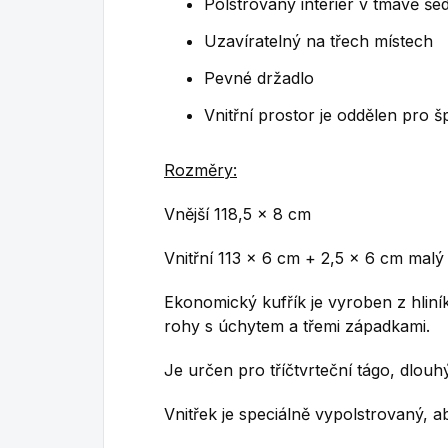
Polstrovaný interiér v tmavě še
Uzavíratelný na třech místech
Pevné držadlo
Vnitřní prostor je oddělen pro šp
Rozměry:
Vnější 118,5 x 8 cm
Vnitřní 113 x 6 cm + 2,5 x 6 cm malý
Ekonomický kufřík je vyroben z hlin
rohy s úchytem a třemi západkami.
Je určen pro tříčtvrteční tágo, dlouh
Vnitřek je speciálně vypolstrovaný, a