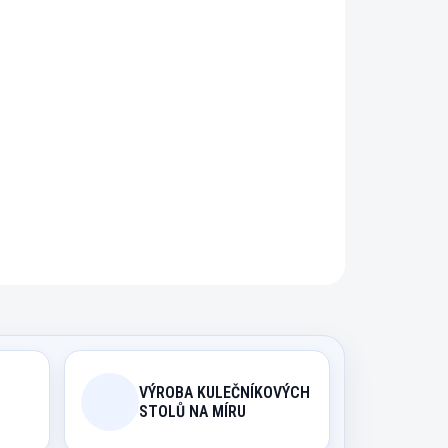
řidat do košíku
kerové tříčtvrteční tágo a nástavec.
ZEPTAT SE
HLÍDAT
VÝROBA KULEČNÍKOVÝCH
STOLŮ NA MÍRU