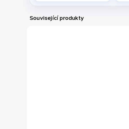
Související produkty
29059520
EXPEDICE DO 24 HODIN
Tágo Snooker Classic
Tá
LLT Blue Cruiser 3/4
´S
3/
1 990 Kč
6 
Do košíku