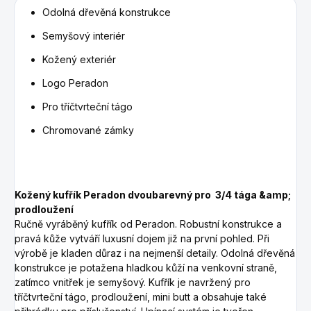
Odolná dřevěná konstrukce
Semyšový interiér
Kožený exteriér
Logo Peradon
Pro tříčtvrteční tágo
Chromované zámky
Kožený kufřík Peradon dvoubarevný pro
3/4 tága &amp;
prodloužení
Ručně vyráběný kufřík od Peradon. Robustní konstrukce a
pravá kůže vytváří luxusní dojem již na první pohled. Při
výrobě je kladen důraz i na nejmenší detaily. Odolná dřevěná
konstrukce je potažena hladkou kůží na venkovní straně,
zatímco vnitřek je semyšový. Kufřík je navržený pro
tříčtvrteční tágo, prodloužení, mini butt a obsahuje také