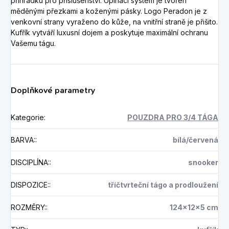
přihrádku pro příslušenství. Upínací systém je tvořen
měděnými přezkami a koženými pásky. Logo Peradon je z
venkovní strany vyraženo do kůže, na vnitřní straně je přišito.
Kufřík vytváří luxusní dojem a poskytuje maximální ochranu
Vašemu tágu.
Doplňkové parametry
Kategorie
:
POUZDRA PRO 3/4 TÁGA
BARVA:
:
bílá/červená
DISCIPLÍNA:
:
snooker
DISPOZICE:
:
tříčtvrteční tágo a prodloužení
ROZMĚRY:
:
124x12x5 cm