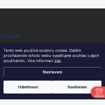
Z
á
p
a
t
í
KONTAKT
info
@
ikulecnik.cz
Tento web používá soubory cookie. Dalším
procházením tohoto webu vyjadřujete souhlas s jejich
FaceBook
používáním.. Více informací
zde
.
Nastavení
DŮLEŽITÉ ODKAZY
NAPIŠTE NÁM
Odmítnout
Souhlasím
FAKTURAČNÍ ÚDAJE
Zobrazit
JAK NAKUPOVAT