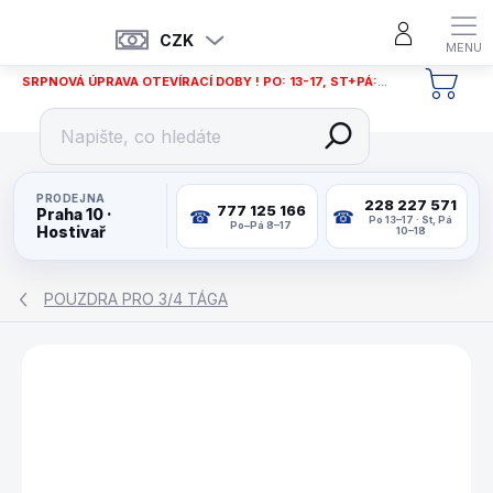
Přejít
na
CZK
obsah
SRPNOVÁ ÚPRAVA OTEVÍRACÍ DOBY ! PO: 13-17, ST+PÁ: 12-18
NÁKU
KOŠÍ
PRODEJNA
228 227 571
777 125 166
Praha 10 ·
Po 13–17 · St, Pá
Po–Pá 8–17
Hostivař
10–18
POUZDRA PRO 3/4 TÁGA
ZNAČKA:
PERADON