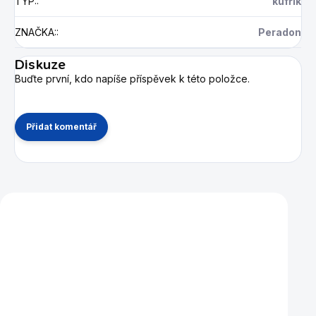
TYP:
:
kufřík
ZNAČKA:
:
Peradon
Diskuze
Buďte první, kdo napíše příspěvek k této položce.
Přidat komentář
Mohlo by se vám také líbit