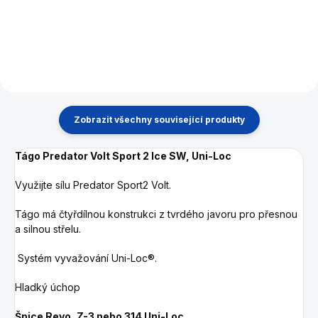
pro snadnou montáž.
Zobrazit všechny související produkty
Tágo Predator Volt Sport 2 Ice SW, Uni-Loc
Využijte sílu Predator Sport2 Volt.
Tágo má čtyřdílnou konstrukci z tvrdého javoru pro přesnou
a silnou střelu.
Systém vyvažování Uni-Loc®.
Hladký úchop
Špice Revo, Z-3 nebo 314
Uni-Loc