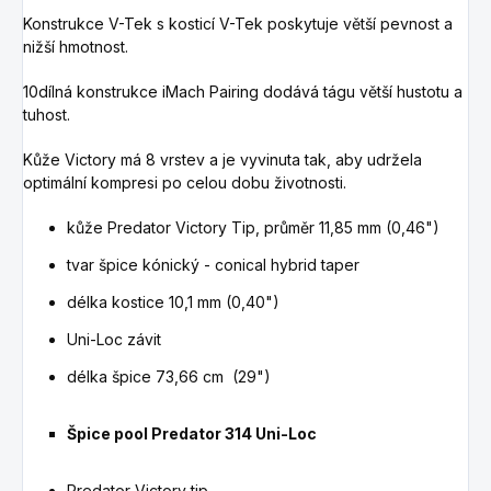
Konstrukce V-Tek s kosticí V-Tek poskytuje větší pevnost a
nižší hmotnost.
10dílná konstrukce iMach Pairing dodává tágu větší hustotu a
tuhost.
Kůže Victory má 8 vrstev a je vyvinuta tak, aby udržela
optimální kompresi po celou dobu životnosti.
kůže
Predator Victory
Tip,
průměr 11,85 mm (0,46")
tvar špice
kónický - conical hybrid taper
d
élka kostice 10,1 mm (0,40")
Uni-Loc závit
délka špice
73,66
cm (29")
Špice pool Predator 314 Uni-Loc
Predator Victory tip