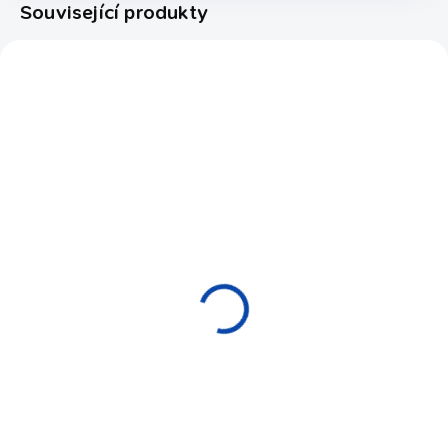
Související produkty
45169000
14909015
EXPEDICE DO 24 HODIN
EXPEDICE DO 24 HODIN
Vyvažovací sada
Špice pool Predator
UniLoc- weight kit
REVO Carbon
MOLINARI/PREDATOR
Composite
2 390 Kč
16 490 Kč
Do košíku
Detail
Vyvažovací sada pro tága
Špice Predator Revo vyrobená
MOLINARI a PREDATOR. 8
z kompozitního materiálu z
vyvažovacích šroubů + nástroj
uhlíkových vláken.