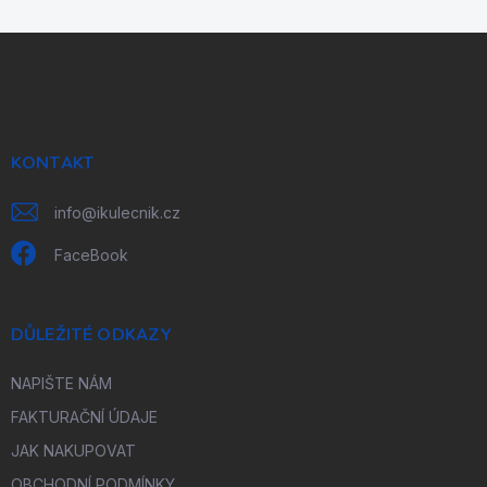
Z
á
p
a
t
í
KONTAKT
info
@
ikulecnik.cz
FaceBook
DŮLEŽITÉ ODKAZY
NAPIŠTE NÁM
FAKTURAČNÍ ÚDAJE
JAK NAKUPOVAT
OBCHODNÍ PODMÍNKY