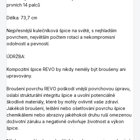
prvních 14 palců
Délka: 73,7 cm
Nejpřesnější kulečníková špice na světě, s nejhladším
povrchem, největším počtem rotací a nekompromisní
odolností a pevností.
ÚDRŽBA:
Kompozitní špice REVO by nikdy neměly být broušeny ani
upravovány.
Broušení povrchu REVO poškodí vnější povrchovou úpravu,
oslabí strukturální integritu špice a uvolní potenciálně
škodlivé materiály, které by mohly ovlivnit vaše zdraví.
Jakékoli broušení, leštění nebo ošetřování povrchu špice
chemikáliemi nebo abrazivy jakéhokoli druhu ruší omezenou
doživotní záruku a negativně ovlivňuje životnost a výkon
špice.