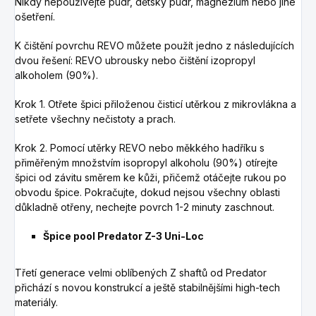
Nikdy nepoužívejte pudr, dětský pudr, magnezium nebo jiné
ošetření.
K čištění povrchu REVO můžete použít jedno z následujících
dvou řešení: REVO ubrousky nebo čištění izopropyl
alkoholem (90%).
Krok 1. Otřete špici přiloženou čisticí utěrkou z mikrovlákna a
setřete všechny nečistoty a prach.
Krok 2. Pomocí utěrky REVO nebo měkkého hadříku s
přiměřeným množstvím isopropyl alkoholu (90%) otírejte
špici od závitu směrem ke kůži, přičemž otáčejte rukou po
obvodu špice. Pokračujte, dokud nejsou všechny oblasti
důkladně otřeny, nechejte povrch 1-2 minuty zaschnout.
Špice pool Predator Z-3 Uni-Loc
Třetí generace velmi oblíbených Z shaftů od Predator
přichází s novou konstrukcí a ještě stabilnějšími high-tech
materiály.