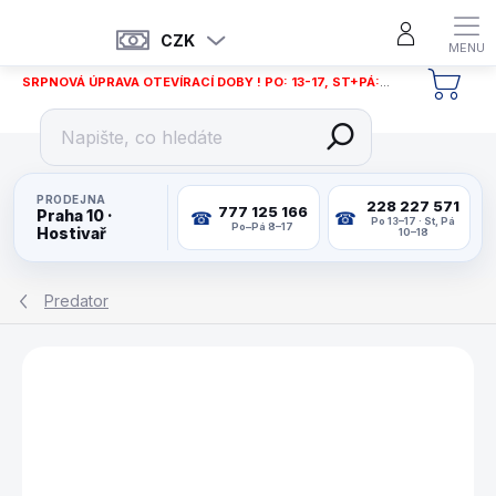
Přejít
na
CZK
obsah
SRPNOVÁ ÚPRAVA OTEVÍRACÍ DOBY ! PO: 13-17, ST+PÁ: 12-18
NÁKU
KOŠÍ
PRODEJNA
228 227 571
777 125 166
Praha 10 ·
Po 13–17 · St, Pá
Po–Pá 8–17
Hostivař
10–18
Predator
ZNAČKA:
PREDATOR