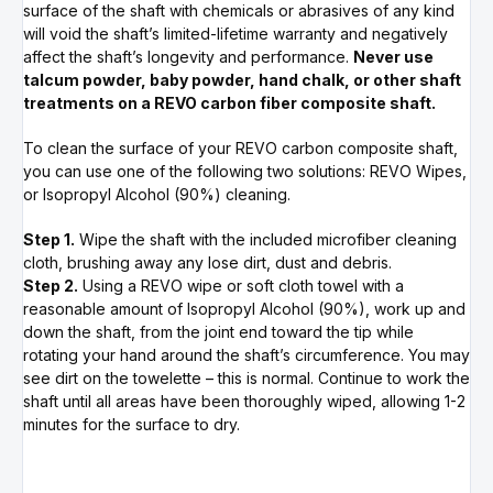
surface of the shaft with chemicals or abrasives of any kind
will void the shaft’s limited-lifetime warranty and negatively
affect the shaft’s longevity and performance.
Never use
talcum powder, baby powder, hand chalk, or other shaft
treatments on a REVO carbon fiber composite shaft.
To clean the surface of your REVO carbon composite shaft,
you can use one of the following two solutions: REVO Wipes,
or Isopropyl Alcohol (90%) cleaning.
Step 1.
Wipe the shaft with the included microfiber cleaning
cloth, brushing away any lose dirt, dust and debris.
Step 2.
Using a REVO wipe or soft cloth towel with a
reasonable amount of Isopropyl Alcohol (90%), work up and
down the shaft, from the joint end toward the tip while
rotating your hand around the shaft’s circumference. You may
see dirt on the towelette – this is normal. Continue to work the
shaft until all areas have been thoroughly wiped, allowing 1-2
minutes for the surface to dry.