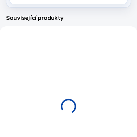
Související produkty
VOTA009/32927
6015.200
NOVINKA
OBVYKLE SKLADEM (EXPEDICE
EXPEDICE DO 24 HODIN
DO 14 DNŮ)
Stolní fotbal Buffalo
Stolní fotbal SAM
Shoot Telescopic
Arena – Illuminated,
5 490 Kč
mincovní
179 900 Kč
Do košíku
Do košíku
Stolní fotbálek s dřevěným
designem od firmy Buffalo.
Ohromující osvětlený stolní