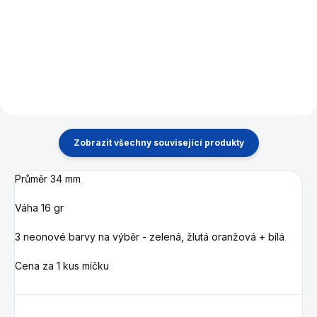
Teleskopický, bezpečný,
fotbal SAM. Arena – the new
kvalitní - se zárukou - v
face of table football
případě opotřebení - veškeré
náhradní díly skladem !
Zobrazit všechny související produkty
Průměr 34 mm
Váha 16 gr
3 neonové barvy na výběr - zelená, žlutá oranžová + bílá
Cena za 1 kus míčku