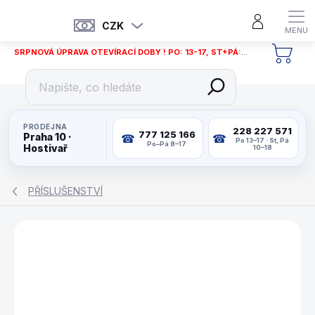
Přejít
na
CZK
obsah
SRPNOVÁ ÚPRAVA OTEVÍRACÍ DOBY ! PO: 13-17, ST+PÁ: 12-18
NÁKU
KOŠÍ
PRODEJNA
228 227 571
777 125 166
Praha 10 ·
Po 13–17 · St, Pá
Po–Pá 8–17
Hostivař
10–18
PŘÍSLUŠENSTVÍ