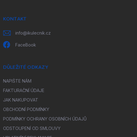
a
t
í
KONTAKT
info
@
ikulecnik.cz
FaceBook
DŮLEŽITÉ ODKAZY
NAPIŠTE NÁM
FAKTURAČNÍ ÚDAJE
JAK NAKUPOVAT
OBCHODNÍ PODMÍNKY
PODMÍNKY OCHRANY OSOBNÍCH ÚDAJŮ
ODSTOUPENÍ OD SMLOUVY