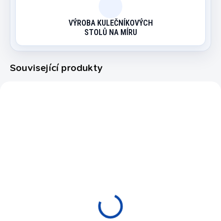
VÝROBA KULEČNÍKOVÝCH
STOLŮ NA MÍRU
Související produkty
6052.300
6201.014
SKLADEM
EXPEDICE DO 24 HODIN
Hráč pro stolní fotbal
Hráč stolní fotbal
Buffalo 13mm, červený
13mm modro-bílý bez
rukou set 4 ks
90 Kč
290 Kč