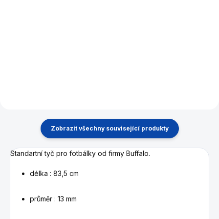
Do košíku
Do košíku
Náhradní fotbalista pro tyče o
průměru 13 mm.
Set 4 kusů náhradních
fotbalistů do stolních fotbálků.
Pro průměr tyče 13 mm.
Zobrazit všechny související produkty
Standartní tyč pro fotbálky od firmy Buffalo.
délka : 83,5 cm
průměr : 13 mm