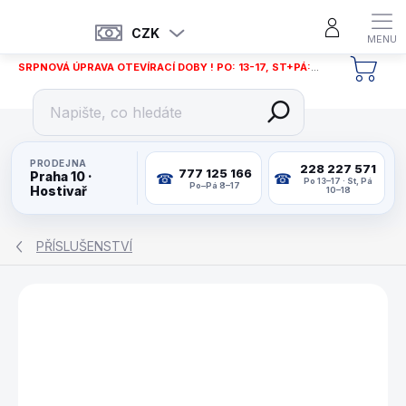
Přejít
na
CZK
obsah
SRPNOVÁ ÚPRAVA OTEVÍRACÍ DOBY ! PO: 13-17, ST+PÁ: 12-18
NÁKU
KOŠÍ
PRODEJNA
228 227 571
777 125 166
Praha 10 ·
Po 13–17 · St, Pá
Po–Pá 8–17
Hostivař
10–18
PŘÍSLUŠENSTVÍ
ZNAČKA:
BUFFALO