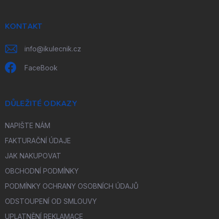
a
t
í
KONTAKT
info
@
ikulecnik.cz
FaceBook
DŮLEŽITÉ ODKAZY
NAPIŠTE NÁM
FAKTURAČNÍ ÚDAJE
JAK NAKUPOVAT
OBCHODNÍ PODMÍNKY
PODMÍNKY OCHRANY OSOBNÍCH ÚDAJŮ
ODSTOUPENÍ OD SMLOUVY
UPLATNĚNÍ REKLAMACE