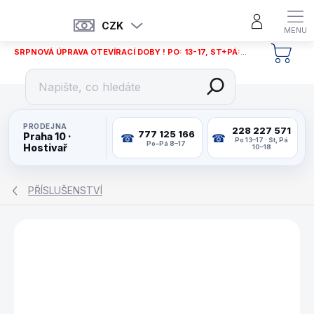
Přejít
na
CZK
obsah
SRPNOVÁ ÚPRAVA OTEVÍRACÍ DOBY ! PO: 13-17, ST+PÁ: 12-18
NÁKU
KOŠÍ
PRODEJNA
228 227 571
777 125 166
Praha 10 ·
Po 13–17 · St, Pá
Po–Pá 8–17
Hostivař
10–18
PŘÍSLUŠENSTVÍ
ZNAČKA:
BUFFALO