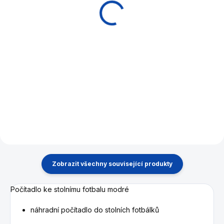
9 900 Kč
14 490 Kč
Do košíku
Do košíku
Mimořádně stabilní a kvalitní
Špičkový fotbálek od firmy
fotbal. Špičkový fotbálek od
Buffalo. Z pevných materálů
firmy Buffalo. Z pevných
pro vysokou odolnost. Lze
materiálů pro vysokou
snadno složit do svislé
odolnost. Systém sjezdu
polohy. Systém sjezdu míčků.
míčků.
Zobrazit všechny související produkty
Počítadlo ke stolnímu fotbalu modré
náhradní počítadlo do stolních fotbálků