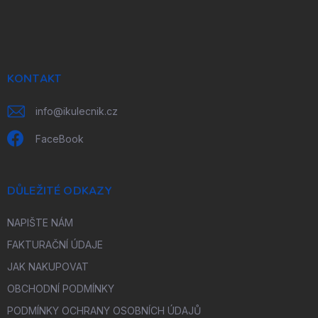
Z
á
p
a
t
í
KONTAKT
info
@
ikulecnik.cz
FaceBook
DŮLEŽITÉ ODKAZY
NAPIŠTE NÁM
FAKTURAČNÍ ÚDAJE
JAK NAKUPOVAT
OBCHODNÍ PODMÍNKY
PODMÍNKY OCHRANY OSOBNÍCH ÚDAJŮ