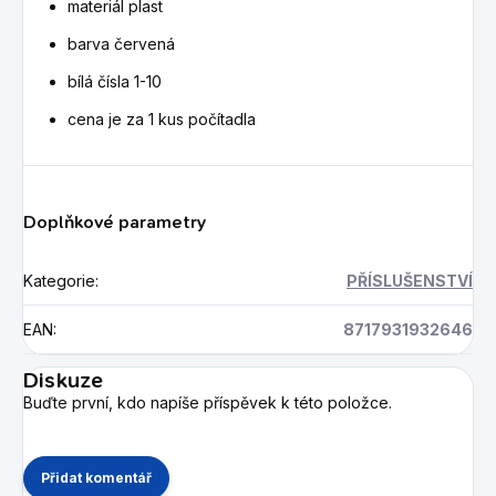
materiál plast
barva červená
bílá čísla 1-10
cena je za 1 kus počítadla
Doplňkové parametry
Kategorie
:
PŘÍSLUŠENSTVÍ
EAN
:
8717931932646
Diskuze
Buďte první, kdo napíše příspěvek k této položce.
Přidat komentář