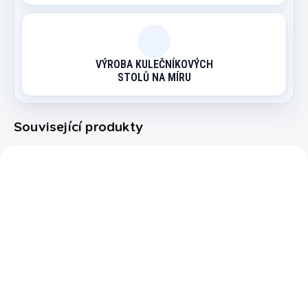
VÝROBA KULEČNÍKOVÝCH
STOLŮ NA MÍRU
Související produkty
6015.320
6020.000
VÝPRODEJ
OBVYKLE SKLADEM (EXPEDICE
EXPEDICE DO 24 HODIN
DO 14 DNŮ)
Stolní fotbal Buffalo
Stolní fotbal Buffalo
Terminator
Trophy skládací