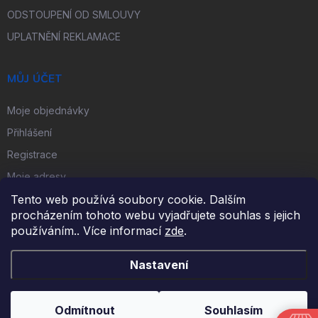
ODSTOUPENÍ OD SMLOUVY
UPLATNĚNÍ REKLAMACE
MŮJ ÚČET
Moje objednávky
Přihlášení
Registrace
Moje adresy
Tento web používá soubory cookie. Dalším
procházením tohoto webu vyjadřujete souhlas s jejich
FACEBOOK
používáním.. Více informací
zde
.
Nastavení
Copyright 2026
iKulečník.cz
. Všechna práva vyhrazena.
Odmítnout
Souhlasím