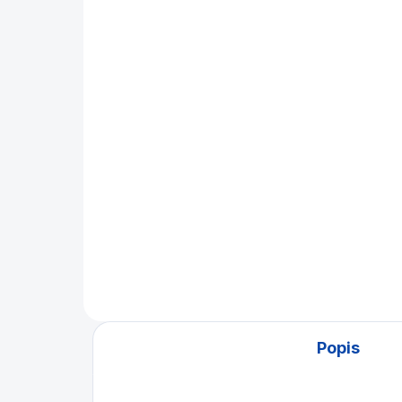
Pálka na stolní tenis
Pálka 
Buffalo Dominator
Bu
390 Kč
25
Do košíku
Pálka Buffalo Dominator na
Pálk
stolní tenis pro
ten
hobby/rekreační hráče.
Popis