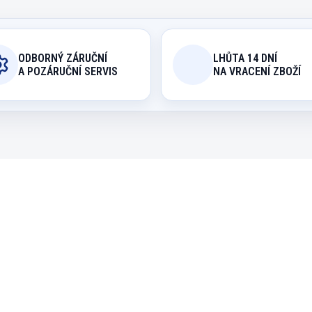
ODBORNÝ ZÁRUČNÍ
LHŮTA 14 DNÍ
A POZÁRUČNÍ SERVIS
NA VRACENÍ ZBOŽÍ
7050.032
7050
EXPEDICE DO 24 HODIN
MOMENTÁLNĚ NEDOSTU