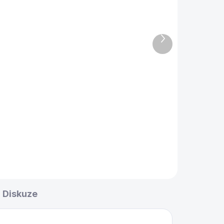
Krycí deska na stolní
tenis zelená 19mm
Offical Size
Další
produkt
5 990 Kč
l
Do košíku
olní
Krycí deska stolní tenis,
závodních parametrů a
velikosti. Ideální pro velikosti
stolů 8ft. Pro 9 ft nevhodná -
kulečník bude přečnívat.
Diskuze