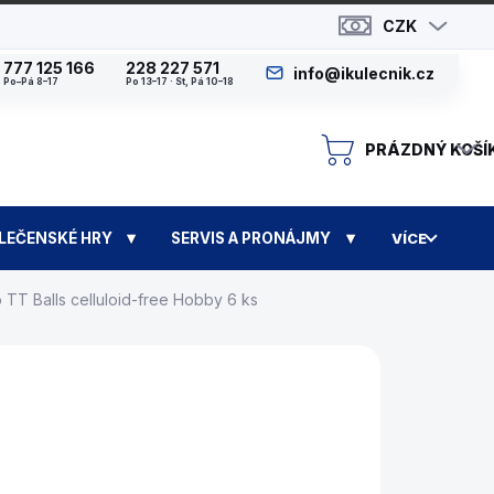
CZK
777 125 166
228 227 571
info@ikulecnik.cz
Po–Pá 8–17
Po 13–17 · St, Pá 10–18
PRÁZDNÝ KOŠÍ
N
LEČENSKÉ HRY
SERVIS A PRONÁJMY
VÍCE
lo TT Balls celluloid-free Hobby 6 ks