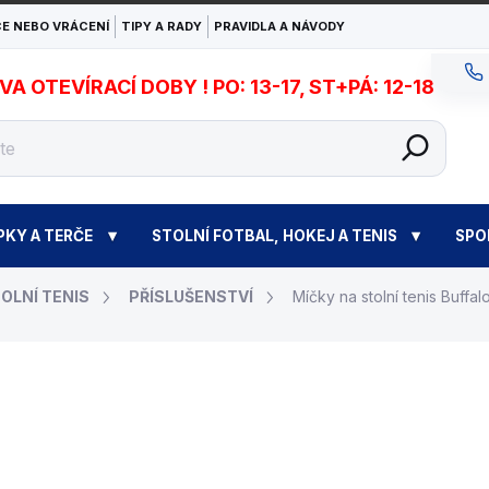
E NEBO VRÁCENÍ
TIPY A RADY
PRAVIDLA A NÁVODY
 OTEVÍRACÍ DOBY ! PO: 13-17, ST+PÁ: 12-18
PKY A TERČE
STOLNÍ FOTBAL, HOKEJ A TENIS
SPO
OLNÍ TENIS
PŘÍSLUŠENSTVÍ
Míčky na stolní tenis Buffa
75 Kč
Měrná