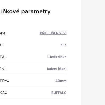
lňkové parametry
rie
:
PŘÍSLUŠENSTVÍ
A:
:
bílá
TA:
:
1-hvězdička
NÍ:
:
balení (6ks)
ĚRY:
:
40mm
KA:
:
BUFFALO