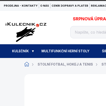
Přejít
PRODEJNA - KONTAKTY
O NÁS
CENÍK DOPRAVY A PLATEB
REKLAMAC
na
obsah
SRPNOVÁ ÚPRAVA
KULEČNÍK
MULTIFUNKČNÍ HERNÍ STOLY
ŠI
Domů
STOLNÍ FOTBAL, HOKEJ A TENIS
ST
ZNAČKA:
BUFFALO