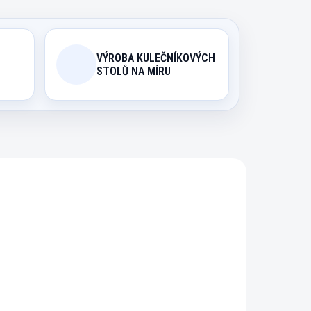
VÝROBA KULEČNÍKOVÝCH
STOLŮ NA MÍRU
.031
9200.506
PNÉ
EXPEDICE DO 24 HODIN