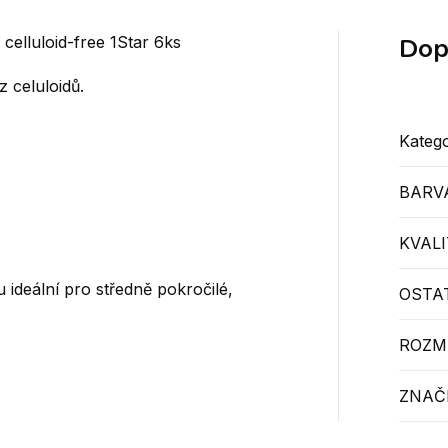
Dop
 celluloid-free 1Star 6ks
z celuloidů.
Katego
BARV
KVALI
u ideální pro středně pokročilé,
OSTAT
ROZM
ZNAČ