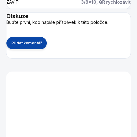
ZÁVIT
:
3/8x10
,
QR rychlozávit
Diskuze
Buďte první, kdo napíše příspěvek k této položce.
Přidat komentář
Mohlo by se vám také líbit