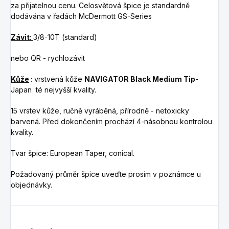
za přijatelnou cenu.
Celosvětová špice je standardně
dodávána v řadách McDermott GS-Series
Závit:
3/8-10T (standard)
nebo QR - rychlozávit
Kůže
:
v
rstvená kůže
NAVIGATOR Black Medium Tip
-
Japan té nejvyšší kvality.
15 vrstev kůže, ručně vyráběná, přírodně - netoxicky
barvená. Před dokončením prochází 4-násobnou kontrolou
kvality.
Tvar špice: European Taper, conical.
Požadovaný průměr špice uveďte prosím v poznámce u
objednávky.