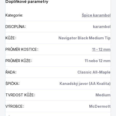
Doplňkové parametry
Kategorie
:
Špice karambol
DISCIPLÍNA:
:
karambol
KŮŽE:
:
Navigator Black Medium Tip
PRŮMĚR KOSTICE:
:
11 - 12 mm
PRŮMĚR KŮŽE:
:
11 nebo 12 mm
ŘADA:
:
Classic All-Maple
ŠPIČKA:
:
Kanadský javor (AA Kvalita)
TVRDOST KŮŽE:
:
Medium
VÝROBCE:
:
McDermott