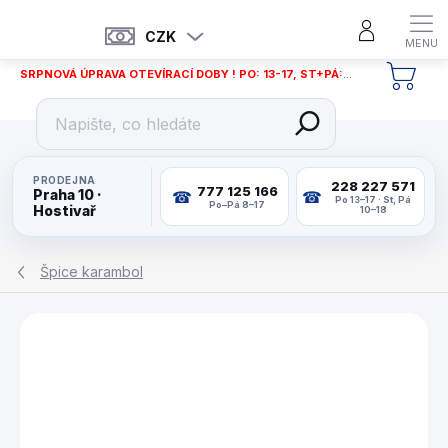
Přejít
na
CZK
obsah
SRPNOVÁ ÚPRAVA OTEVÍRACÍ DOBY ! PO: 13-17, ST+PÁ: 12-18
NÁKU
KOŠÍ
PRODEJNA
228 227 571
777 125 166
Praha 10 ·
Po 13–17 · St, Pá
Po–Pá 8–17
Hostivař
10–18
Špice karambol
ZNAČKA:
MCDERMOTT