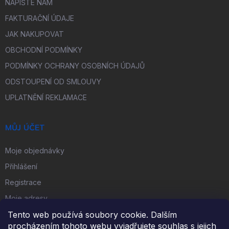
NAPIŠTE NÁM
FAKTURAČNÍ ÚDAJE
JAK NAKUPOVAT
OBCHODNÍ PODMÍNKY
PODMÍNKY OCHRANY OSOBNÍCH ÚDAJŮ
ODSTOUPENÍ OD SMLOUVY
UPLATNĚNÍ REKLAMACE
MŮJ ÚČET
Moje objednávky
Přihlášení
Registrace
Moje adresy
Tento web používá soubory cookie. Dalším
procházením tohoto webu vyjadřujete souhlas s jejich
FACEBOOK