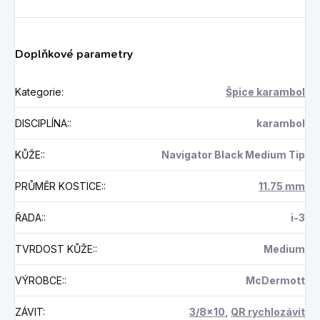
Doplňkové parametry
Kategorie
:
Špice karambol
DISCIPLÍNA:
:
karambol
KŮŽE:
:
Navigator Black Medium Tip
PRŮMĚR KOSTICE:
:
11.75 mm
ŘADA:
:
i-3
TVRDOST KŮŽE:
:
Medium
VÝROBCE:
:
McDermott
ZÁVIT
:
3/8x10
,
QR rychlozávit