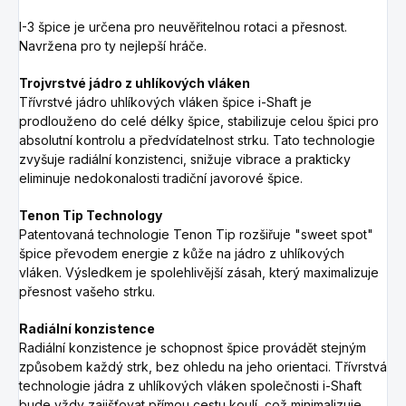
I-3 špice je určena pro neuvěřitelnou rotaci a přesnost.
Navržena pro ty nejlepší hráče.
Trojvrstvé jádro z uhlíkových vláken
Třívrstvé jádro uhlíkových vláken špice i-Shaft je
prodlouženo do celé délky špice, stabilizuje celou špici pro
absolutní kontrolu a předvídatelnost strku.
Tato technologie
zvyšuje radiální konzistenci, snižuje vibrace a prakticky
eliminuje nedokonalosti tradiční javorové špice.
Tenon Tip Technology
Patentovaná technologie Tenon Tip rozšiřuje "sweet spot"
špice převodem energie z kůže na jádro z uhlíkových
vláken.
Výsledkem je spolehlivější zásah, který maximalizuje
přesnost vašeho strku.
Radiální konzistence
Radiální konzistence je schopnost špice provádět stejným
způsobem každý strk, bez ohledu na jeho orientaci.
Třívrstvá
technologie jádra z uhlíkových vláken společnosti i-Shaft
bude vždy zajišťovat přímou cestu koulí, což minimalizuje