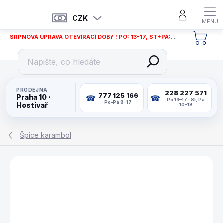
Přejít
na
CZK
obsah
SRPNOVÁ ÚPRAVA OTEVÍRACÍ DOBY ! PO: 13-17, ST+PÁ: 12-18
NÁKU
KOŠÍ
PRODEJNA
228 227 571
777 125 166
Praha 10 ·
Po 13–17 · St, Pá
Po–Pá 8–17
Hostivař
10–18
Špice karambol
ZNAČKA:
MCDERMOTT