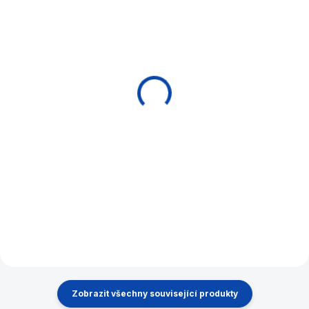
EXPEDICE DO 24 HODIN
MOMENTÁLNĚ NEDOSTUPNÉ
Bowling mini Philos
Pukec pro 4 hráče
velký 80 x 80 cm
440 Kč
2 890 Kč
Do košíku
Detail
Zmenšená verze Bowlingu
Velká čtyřstranná hra Pukec
pro čtyři hráče o rozměru 80 ×
80 cm. Všichni hrají současně a
pomocí natažených gumových
lanek vystřelují puky k
soupeřům. Ideální výrazný
prvek pro...
Zobrazit všechny související produkty