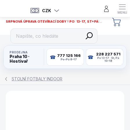
Přejít
na
CZK
obsah
SRPNOVÁ ÚPRAVA OTEVÍRACÍ DOBY ! PO: 13-17, ST+PÁ: 12-18
NÁKU
KOŠÍ
PRODEJNA
228 227 571
777 125 166
Praha 10 ·
Po 13–17 · St, Pá
Po–Pá 8–17
Hostivař
10–18
STOLNÍ FOTBALY INDOOR
ZNAČKA:
PHILOS