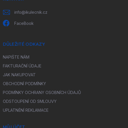
info
@
ikulecnik.cz
FaceBook
DŮLEŽITÉ ODKAZY
NAPIŠTE NÁM
FAKTURAČNÍ ÚDAJE
JAK NAKUPOVAT
OBCHODNÍ PODMÍNKY
PODMÍNKY OCHRANY OSOBNÍCH ÚDAJŮ
ODSTOUPENÍ OD SMLOUVY
UPLATNĚNÍ REKLAMACE
MŮJ ÚČET