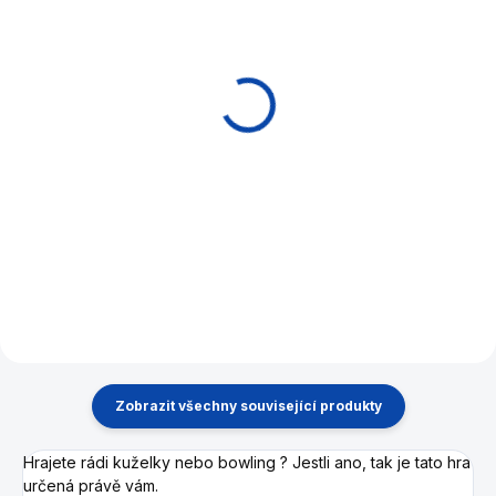
SKLADEM
SKLADEM
Člověče, nezlob se
Dáma kameny v
Maxi Philos 4-6 hráčů
dřevěném boxu Philos
1 497 Kč
267 Kč
Do košíku
Do košíku
Dřevěné kameny pro hru
Dáma, v dřevěném boxu.
Zobrazit všechny související produkty
Hrajete rádi kuželky nebo bowling ? Jestli ano, tak je tato hra
určená právě vám.