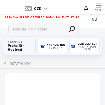
Přejít
na
CZK
obsah
SRPNOVÁ ÚPRAVA OTEVÍRACÍ DOBY ! PO: 13-17, ST+PÁ: 12-18
NÁKU
KOŠÍ
PRODEJNA
228 227 571
777 125 166
Praha 10 ·
Po 13–17 · St, Pá
Po–Pá 8–17
Hostivař
10–18
OSTATNÍ HRY
ZNAČKA:
PHILOS