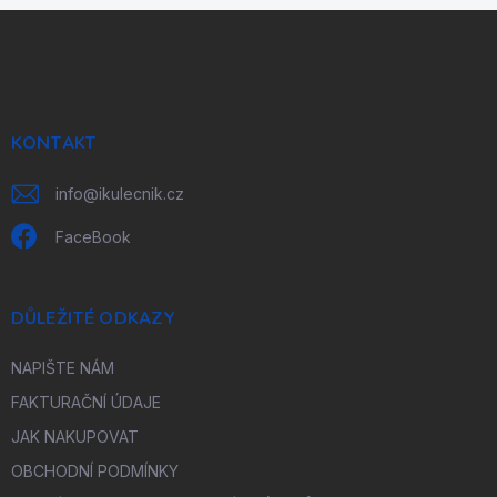
p
Z
r
á
v
p
k
a
y
v
t
ý
í
KONTAKT
p
i
info
@
ikulecnik.cz
s
u
FaceBook
DŮLEŽITÉ ODKAZY
NAPIŠTE NÁM
FAKTURAČNÍ ÚDAJE
JAK NAKUPOVAT
OBCHODNÍ PODMÍNKY