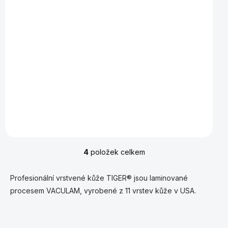
Kůže vrstvená Tiger Sniper 14 mm,
Medium
560 Kč
Detail
Prvotřídní kůže na tága, laminovaná z 10-ti vrstev kančí
kůže.
4
položek celkem
O
v
l
Profesionální vrstvené kůže TIGER® jsou laminované
á
procesem VACULAM, vyrobené z 11 vrstev kůže v USA.
d
a
c
í