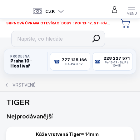
Přejít
na
CZK
obsah
SRPNOVÁ ÚPRAVA OTEVÍRACÍ DOBY ! PO: 13-17, ST+PÁ: 12-18
NÁKU
KOŠÍ
PRODEJNA
228 227 571
777 125 166
Praha 10 ·
Po 13–17 · St, Pá
Po–Pá 8–17
Hostivař
10–18
VRSTVENÉ
TIGER
Nejprodávanější
Kůže vrstvená Tiger® 14mm