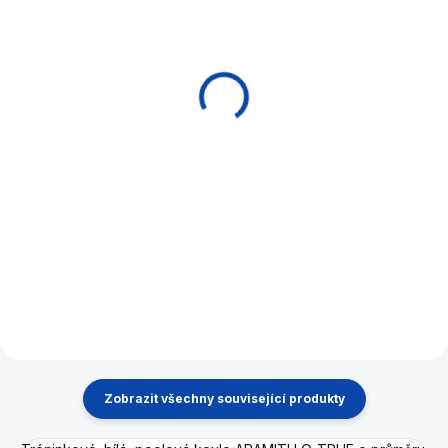
EXPEDICE DO 24 HODIN
MOMENTÁLNĚ NEDOSTUPNÉ
Tréninková koule
Tréninková rukavice
McDermott Jump
Straight Shot Glove
Training Ball Pool
860 Kč
990 Kč
Do košíku
Do košíku
Jedinečný koncept tréninku
strků!
Speciální tréninková koule pro
naučení skoků.
Zobrazit všechny související produkty