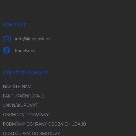
p
a
t
í
KONTAKT
info
@
ikulecnik.cz
FaceBook
DŮLEŽITÉ ODKAZY
NAPIŠTE NÁM
FAKTURAČNÍ ÚDAJE
JAK NAKUPOVAT
OBCHODNÍ PODMÍNKY
PODMÍNKY OCHRANY OSOBNÍCH ÚDAJŮ
ODSTOUPENÍ OD SMLOUVY