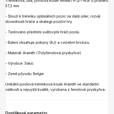
Tréninková, bílá, poolová koule ARAMITH Q-TRUE o průměru
57,2 mm:
- Slouží k tréninku optimálních pozic na další úder, rozvíjí
dovednosti hráče a strategii poziční hry.
- Testováno předními světovými hráči poolu.
- Balení obsahuje pokyny (AJ) a cvičební brožuru.
- Materiál: Aramith ( Polyfenolová pryskyřice)
- Výrobce: Saluc
- Země původu: Belgie
Unikátní poolová tréninková koule Aramith ve standartní
velikosti a nejvyšší kvalitě, vyrobena z fenolové pryskyřice.
Doplňkové parametry