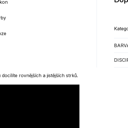
ýkon
yby
Katego
oze
BARV
DISCI
ocílíte rovnějších a jistějších strků.