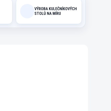
VÝROBA KULEČNÍKOVÝCH
STOLŮ NA MÍRU
098
186070
ODIN
EXPEDICE DO 24 HODIN
ol
Koule samostatná
mm
Aramith Premier pool