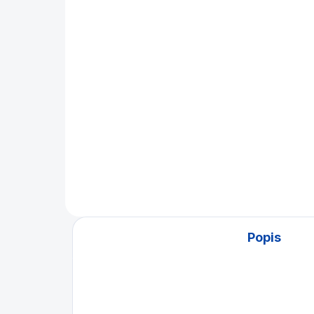
Alfieri+Sander Deutsch
San
590 Kč
59
Do košíku
Elementární základy poolové
Ele
hry a praktická cvičení.
hry 
ang
Popis