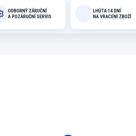
ODBORNÝ ZÁRUČNÍ
LHŮTA 14 DNÍ
A POZÁRUČNÍ SERVIS
NA VRACENÍ ZBOŽÍ
95001003
181
EXPEDICE DO 24 HODIN
EXPEDICE DO 24 H
iha The Basics of
Tréninková koule po
l Billiard, Alfieri +
Aramith Q-tru 57,2