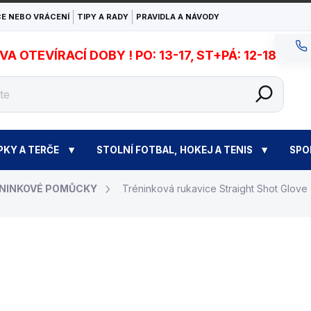
E NEBO VRÁCENÍ
TIPY A RADY
PRAVIDLA A NÁVODY
 OTEVÍRACÍ DOBY ! PO: 13-17, ST+PÁ: 12-18
PKY A TERČE
STOLNÍ FOTBAL, HOKEJ A TENIS
SPO
NINKOVÉ POMŮCKY
Tréninková rukavice Straight Shot Glove
860 Kč
Měrná
MOMENTÁLNĚ NEDOS
cena: