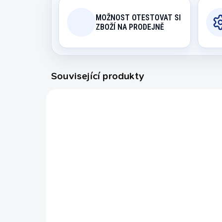
MOŽNOST OTESTOVAT SI
ZBOŽÍ NA PRODEJNĚ
Související produkty
95001001
EXPEDICE DO 24 HODIN
Kniha Grundlagen des
Kn
Pool Billard,
Poo