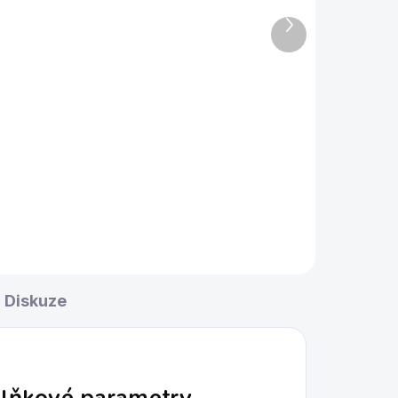
bílá 57,2mm
Další
produkt
330 Kč
Do košíku
Samostatná Aramith poolová
koule 57,2 mm, vyrobená z
fenolové pryskyřice.
Diskuze
lňkové parametry