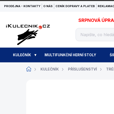
Přejít
PRODEJNA - KONTAKTY
O NÁS
CENÍK DOPRAVY A PLATEB
REKLAMAC
na
obsah
SRPNOVÁ ÚPRAVA
KULEČNÍK
MULTIFUNKČNÍ HERNÍ STOLY
ŠI
Domů
KULEČNÍK
PŘÍSLUŠENSTVÍ
TRÉ