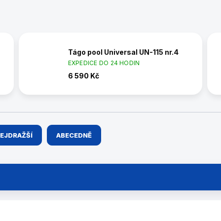
Tágo pool Universal UN-115 nr.4
EXPEDICE DO 24 HODIN
6 590 Kč
EJDRAŽŠÍ
ABECEDNĚ
5603.718