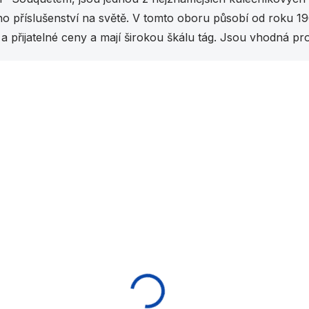
l
á
o příslušenství na světě.
V tomto oboru působí od roku 196
d
a přijatelné ceny a mají širokou škálu tág. Jsou vhodná pr
a
c
í
Vybráno pro vás
p
r
v
k
y
v
ý
p
i
s
u
EXPEDICE DO 24 HODIN
NA OBJEDNÁVKU
ágo pool
Tágo pool
niversal UN-115
UNIVERSAL Jump