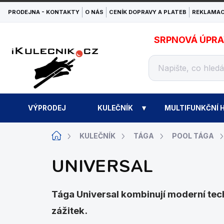
Přejít
PRODEJNA - KONTAKTY
O NÁS
CENÍK DOPRAVY A PLATEB
REKLAMAC
na
obsah
SRPNOVÁ ÚPRAVA
VÝPRODEJ
KULEČNÍK
MULTIFUNKČNÍ H
Domů
KULEČNÍK
TÁGA
POOL TÁGA
UNIVERSAL
Tága Universal kombinují moderní tech
zážitek.