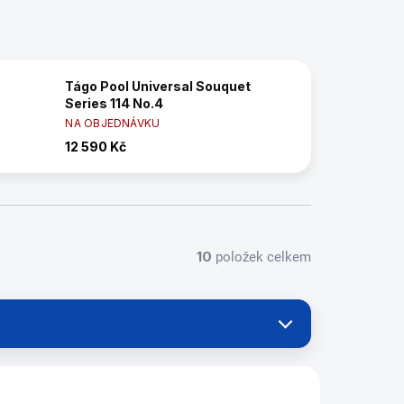
Tágo Pool Universal Souquet
Series 114 No.4
NA OBJEDNÁVKU
12 590 Kč
10
položek celkem
5603.764