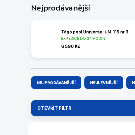
Nejprodávanější
Tágo pool Universal UN-115 nr.3
EXPEDICE DO 24 HODIN
6 590 Kč
Ř
NEJPRODÁVANĚJŠÍ
NEJLEVNĚJŠÍ
N
a
z
e
n
OTEVŘÍT FILTR
í
p
r
V
o
ý
5603.717