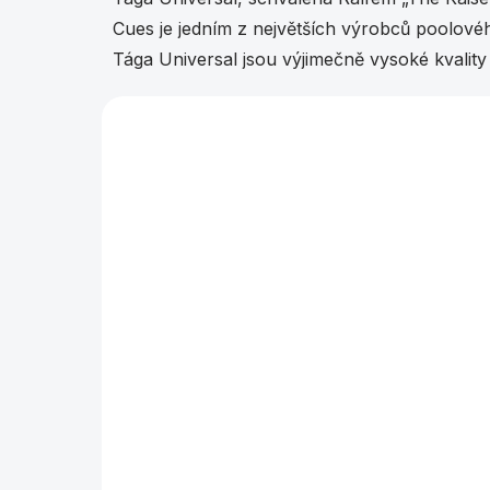
Cues je jedním z největších výrobců poolovéh
Tága Universal jsou výjimečně vysoké kvality 
EXPEDICE DO 24 HODIN
Tágo pool
T
Universal UN-115
U