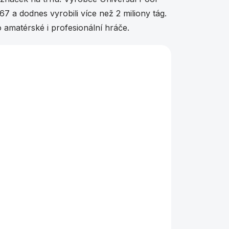
7 a dodnes vyrobili více než 2 miliony tág.
o amatérské i profesionální hráče.
NA OBJEDNÁVKU
Tágo Pool
Universal Souquet