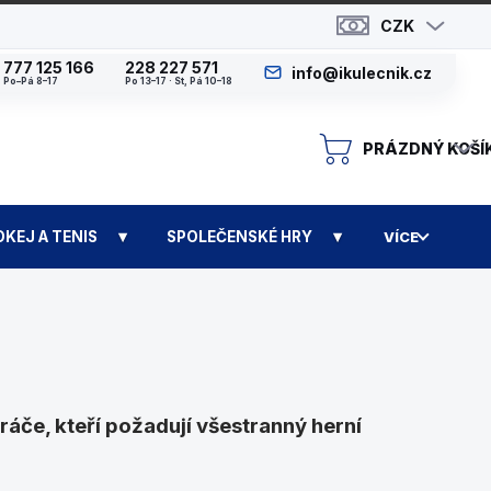
CZK
777 125 166
228 227 571
info@ikulecnik.cz
Po–Pá 8–17
Po 13–17 · St, Pá 10–18
PRÁZDNÝ KOŠÍ
N
OKEJ A TENIS
SPOLEČENSKÉ HRY
VÍCE
áče, kteří požadují všestranný herní