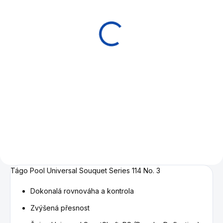
Prodloužení nástavec
Vyvažovací sada
pro Adam, Buffalo,
Buffalo / Adam /
Universal - 27cm
Universal
2 590 Kč
1 090 Kč
Detail
Do košíku
Prodloužení - extension ke
Set vyvažovacích šroubů pro
karambolovým tágům Adam,
tága Buffalo, Adam a
Buffalo, Universal, příp. Nova
Universal. Včetně
Rossi, včetně gumové vložky
šestihranného klíče.
se závitem.
Tágo Pool Universal Souquet Series 114 No. 3
Dokonalá rovnováha a kontrola
Zvýšená přesnost