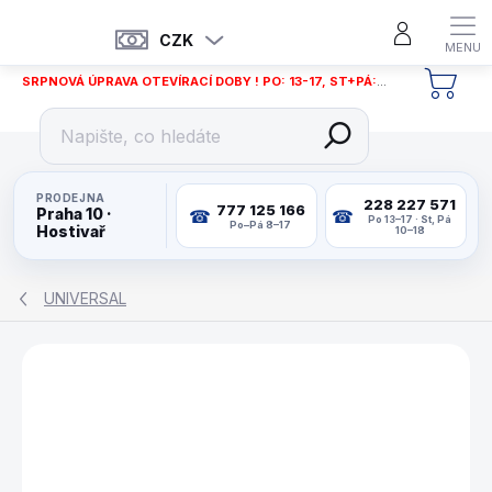
Přejít
na
CZK
obsah
SRPNOVÁ ÚPRAVA OTEVÍRACÍ DOBY ! PO: 13-17, ST+PÁ: 12-18
NÁKU
KOŠÍ
PRODEJNA
228 227 571
777 125 166
Praha 10 ·
Po 13–17 · St, Pá
Po–Pá 8–17
Hostivař
10–18
UNIVERSAL
ZNAČKA:
UNIVERSAL