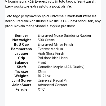
V kombinaci s kůží Everest vytváří toto tágo přesný zásah,
který poskytuje extra jistotu a pocit při hře.
Toto tágo je vybaveno špicí Universal SmartShaft která má
8dílnou radiální konstrukci a kostici ​​XTC - navrženou tak, aby
produkovala méně vibrací a zvýšila přesnost.
Bumper
Engraved Noise Subduing Rubber
Net weight
500 Grams
Butt Cap
Engraved Mirror Finish
Pommerans
Everest Medium
Lacquer
High Gloss Finish
Grip
Polished Irish Linen
Balance
Front
Shaft
Canadian Maple (AAA Quality)
Tip size
13mm
Weights
19-21 oz
Joint Screw
Universal Radial Pin
Joint Soort
Advanced Contact
Ferrule
XTC