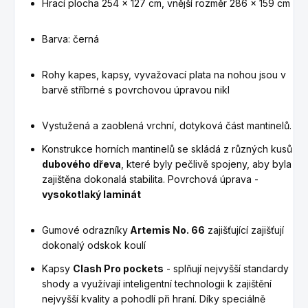
Hrací plocha 254 x 127 cm, vnější rozměr 286 x 159 cm
Barva: černá
Rohy kapes, kapsy, vyvažovací plata na nohou jsou v
barvě stříbrné s povrchovou úpravou nikl
Vystužená a zaoblená vrchní, dotyková část mantinelů.
Konstrukce horních mantinelů se skládá z různých kusů
dubového dřeva
, které byly pečlivě spojeny, aby byla
zajištěna dokonalá stabilita. Povrchová úprava -
vysokotlaký laminát
Gumové odrazníky
Artemis No. 66
zajišťující
zajišťují
dokonalý odskok
koulí
Kapsy
Clash Pro pockets
-
splňují nejvyšší standardy
shody a využívají inteligentní technologii k zajištění
nejvyšší kvality a pohodlí při hraní.
Díky speciálně