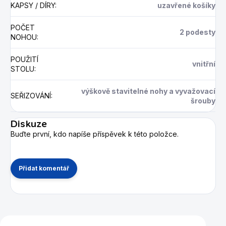
KAPSY / DÍRY
:
uzavřené košíky
POČET
2 podesty
NOHOU
:
POUŽITÍ
vnitřní
STOLU
:
výškově stavitelné nohy a vyvažovací
SEŘIZOVÁNÍ
:
šrouby
Diskuze
Buďte první, kdo napíše příspěvek k této položce.
Přidat komentář