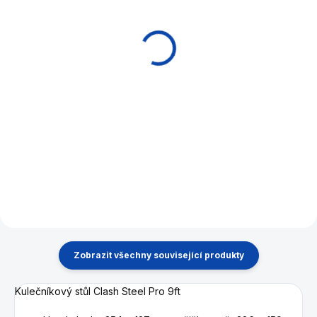
Koule pool
Trojúhelník pool
DynaSpheres
Rasson Method
Palladium TV 57,2 mm
57,2mm
9 890 Kč
3 090 Kč
Do košíku
Do košíku
Kulečníkové koule nové
Inovativní rozstřelový triangl
generace. Prémiová sada se
Rasson.
dvěma bílými koulemi.
Zobrazit všechny související produkty
Kulečníkový stůl Clash Steel Pro 9ft