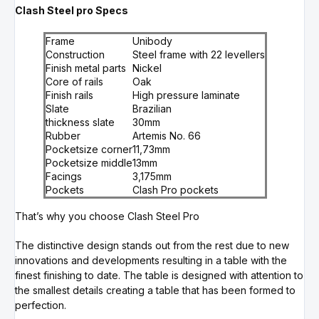
Clash Steel pro Specs
Frame
Unibody
Construction
Steel frame with 22 levellers
Finish metal parts
Nickel
Core of rails
Oak
Finish rails
High pressure laminate
Slate
Brazilian
thickness slate
30mm
Rubber
Artemis No. 66
Pocketsize corner
11,73mm
Pocketsize middle
13mm
Facings
3,175mm
Pockets
Clash Pro pockets
That’s why you choose Clash Steel Pro
The distinctive design stands out from the rest due to new
innovations and developments resulting in a table with the
finest finishing to date. The table is designed with attention to
the smallest details creating a table that has been formed to
perfection.