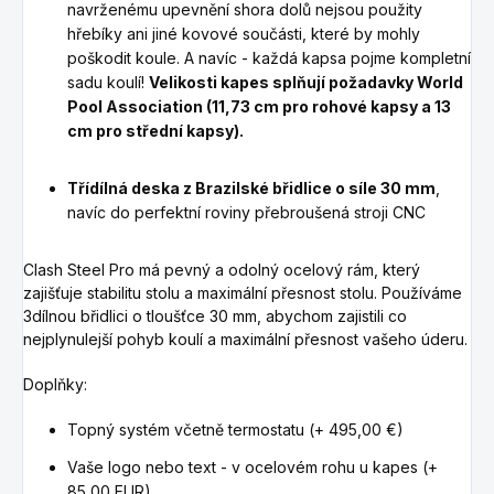
navrženému upevnění shora dolů nejsou použity
hřebíky ani jiné kovové součásti, které by mohly
poškodit koule.
A
navíc - každá kapsa pojme kompletní
sadu koulí!
Velikosti kapes splňují požadavky World
Pool Association (11,73 cm pro rohové kapsy a 13
cm pro střední kapsy).
Třídílná deska z Brazilské břidlice o síle 30 mm
,
navíc do perfektní roviny přebroušená stroji CNC
Clash Steel Pro má pevný a odolný ocelový rám, který
zajišťuje stabilitu stolu a maximální přesnost stolu.
Používáme
3dílnou břidlici o tloušťce 30 mm, abychom zajistili co
nejplynulejší pohyb koulí a maximální přesnost vašeho úderu.
Doplňky:
Topný systém včetně termostatu (+ 495,00 €)
Vaše logo nebo text - v ocelovém rohu u kapes
(+
85,00 EUR)