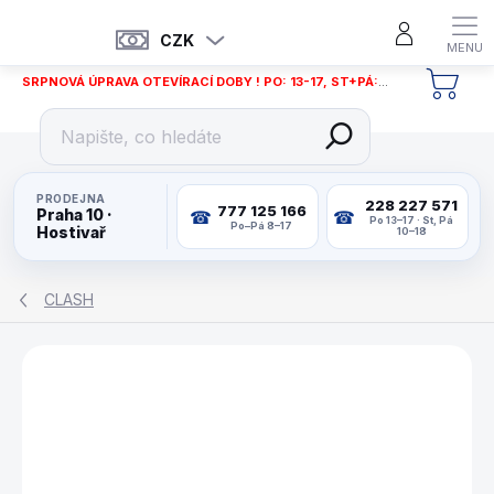
Přejít
na
CZK
obsah
SRPNOVÁ ÚPRAVA OTEVÍRACÍ DOBY ! PO: 13-17, ST+PÁ: 12-18
NÁKU
KOŠÍ
PRODEJNA
228 227 571
777 125 166
Praha 10 ·
Po 13–17 · St, Pá
Po–Pá 8–17
Hostivař
10–18
CLASH
ZNAČKA:
CLASH