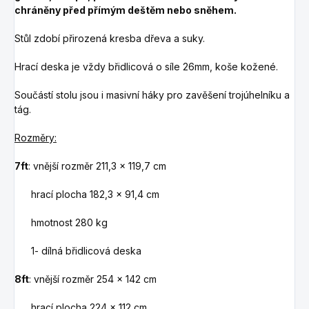
chráněny před přímým deštěm nebo sněhem.
Stůl zdobí přirozená kresba dřeva a suky.
Hrací deska je vždy břidlicová o síle 26mm, koše kožené.
Součástí stolu jsou i masivní háky pro zavěšení trojúhelníku a
tág.
Rozměry:
7ft
: vnější rozměr 211,3 x 119,7 cm
hrací plocha 182,3 x 91,4 cm
hmotnost 280 kg
1- dílná břidlicová deska
8ft
: vnější rozměr 254 x 142 cm
hrací plocha 224 x 112 cm