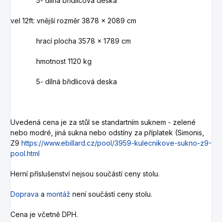
5- dílná břidlicová deska
vel 12ft: vnější rozměr 3878 x 2089 cm
hrací plocha 3578 x 1789 cm
hmotnost 1120 kg
5- dílná břidlicová deska
Uvedená cena je za stůl se standartním suknem - zelené
nebo modré, jiná sukna nebo odstíny za příplatek (Simonis,
Z9
https://www.ebillard.cz/pool/3959-kulecnikove-sukno-z9-
pool.html
Herní příslušenství nejsou součástí ceny stolu.
Doprava
a
montáž
není součástí ceny stolu.
Cena je včetně DPH.