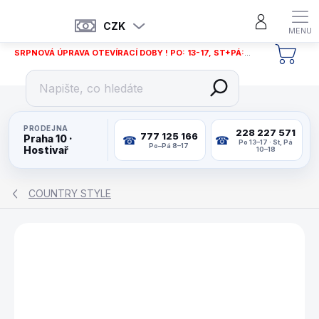
Přejít
na
CZK
obsah
SRPNOVÁ ÚPRAVA OTEVÍRACÍ DOBY ! PO: 13-17, ST+PÁ: 12-18
NÁKU
KOŠÍ
PRODEJNA
228 227 571
777 125 166
Praha 10 ·
Po 13–17 · St, Pá
Po–Pá 8–17
Hostivař
10–18
COUNTRY STYLE
ZNAČKA:
WAT14