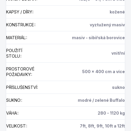
KAPSY / DÍRY:
:
kožené
KONSTRUKCE:
:
vyztužený masiv
MATERIÁL:
:
masiv - sibiřská borovice
POUŽITÍ
vnitřní
STOLU:
:
PROSTOROVÉ
500 x 400 cm a více
POŽADAVKY:
:
PŘÍSLUŠENSTVÍ
:
sukno
SUKNO:
:
modré / zelené Buffalo
VÁHA:
:
280 - 1120 kg
VELIKOST:
:
7ft, 8ft, 9ft, 10ft a 12ft