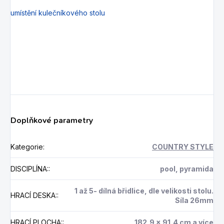
umístění kulečníkového stolu
Doplňkové parametry
Kategorie
:
COUNTRY STYLE
DISCIPLÍNA:
:
pool, pyramida
1 až 5- dílná břidlice, dle velikosti stolu.
HRACÍ DESKA:
:
Síla 26mm
HRACÍ PLOCHA:
:
182,9 x 91,4 cm a více