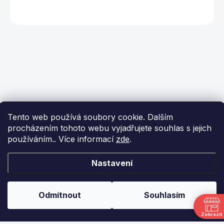
Z
Tento web používá soubory cookie. Dalším
á
procházením tohoto webu vyjadřujete souhlas s jejich
p
používáním.. Více informací
zde
.
a
t
í
KONTAKT
Nastavení
info
@
ikulecnik.cz
Odmítnout
Souhlasím
FaceBook
Zobrazit