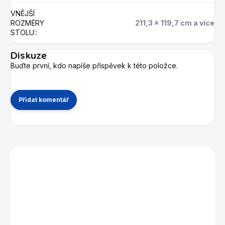
VNĚJŠÍ
ROZMĚRY
211,3 x 119,7 cm a více
STOLU:
:
Diskuze
Buďte první, kdo napíše příspěvek k této položce.
Přidat komentář
Mohlo by se vám také líbit