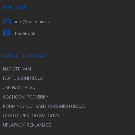
t
í
KONTAKT
info
@
ikulecnik.cz
FaceBook
DŮLEŽITÉ ODKAZY
NAPIŠTE NÁM
FAKTURAČNÍ ÚDAJE
JAK NAKUPOVAT
OBCHODNÍ PODMÍNKY
PODMÍNKY OCHRANY OSOBNÍCH ÚDAJŮ
ODSTOUPENÍ OD SMLOUVY
UPLATNĚNÍ REKLAMACE