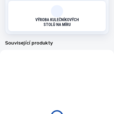
VÝROBA KULEČNÍKOVÝCH
STOLŮ NA MÍRU
Související produkty
2557.062
3209.001
EXPEDICE DO 24 HODIN
EXPEDICE DO 24 HODIN
Set Pool Aramith PRO
Držák na 8 tág de-luxe
CUP
s počítadlem
14 490 Kč
5 990 Kč