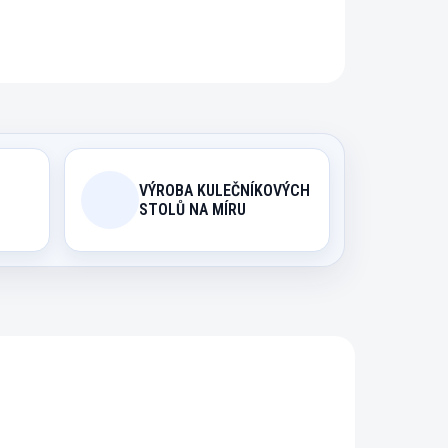
ZEPTAT SE
HLÍDAT
VÝROBA KULEČNÍKOVÝCH
STOLŮ NA MÍRU
005
183550
NOVINKA