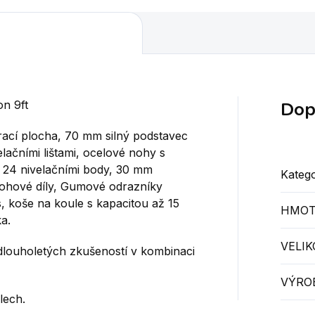
Dop
on 9ft
rací plocha, 70 mm silný podstavec
lačními lištami, ocelové nohy s
 24 nivelačními body, 30 mm
Katego
 rohové díly,
Gumové odrazníky
, koše na koule s kapacitou až 15
HMOT
ka
.
VELIK
 dlouholetých zkušeností v kombinaci
VÝRO
lech.