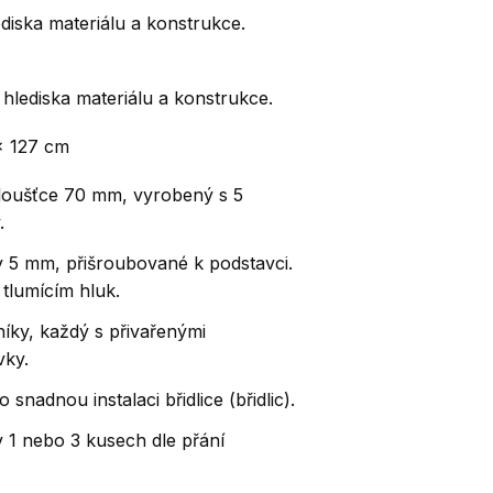
ediska materiálu a konstrukce.
z hlediska materiálu a konstrukce.
 x 127 cm
loušťce 70 mm, vyrobený s 5
.
y 5 mm, přišroubované k podstavci.
tlumícím hluk.
íky, každý s přivařenými
vky.
nadnou instalaci břidlice (břidlic).
v 1 nebo 3 kusech dle přání