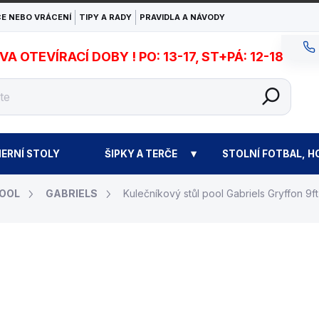
E NEBO VRÁCENÍ
TIPY A RADY
PRAVIDLA A NÁVODY
 OTEVÍRACÍ DOBY ! PO: 13-17, ST+PÁ: 12-18
ERNÍ STOLY
ŠIPKY A TERČE
STOLNÍ FOTBAL, H
POOL
GABRIELS
Kulečníkový stůl pool Gabriels Gryffon 9ft
234 450 Kč
Měr