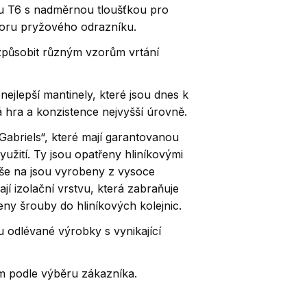
íku T6 s nadměrnou tloušťkou pro
odporu pryžového odrazníku.
řizpůsobit různým vzorům vrtání
jlepší mantinely, které jsou dnes k
á hra a konzistence nejvyšší úrovně.
abriels“, které mají garantovanou
yužití.
Ty jsou opatřeny hliníkovými
še na jsou vyrobeny z vysoce
jí izolační vrstvu, která zabraňuje
ny šrouby do hliníkových kolejnic.
u odlévané výrobky s vynikající
m podle výběru zákazníka.