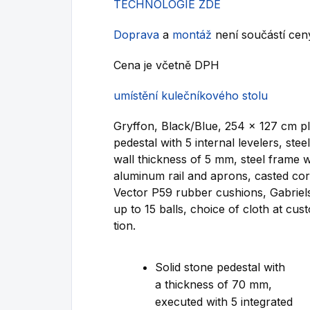
TECHNOLOGIE ZDE
Doprava
a
montáž
není součástí ceny
Cena je včetně DPH
umístění kulečníkového stolu
Gryffon, Black/Blue, 254 x 127 cm pla
pedestal with 5 internal levelers, steel
wall thickness of 5 mm, steel frame w
aluminum rail and aprons, casted cor
Vector P59 rubber cushions, Gabriels
up to 15 balls, choice of cloth at cus
tion.
Solid stone pedestal with
a thickness of 70 mm,
executed with 5 integrated