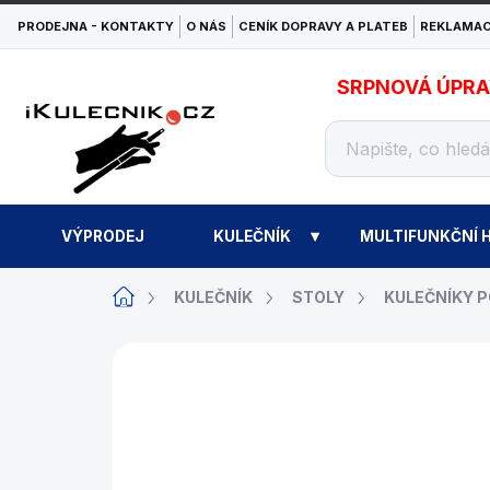
Přejít
PRODEJNA - KONTAKTY
O NÁS
CENÍK DOPRAVY A PLATEB
REKLAMAC
na
obsah
SRPNOVÁ ÚPRAVA
VÝPRODEJ
KULEČNÍK
MULTIFUNKČNÍ H
Domů
KULEČNÍK
STOLY
KULEČNÍKY 
ZNAČKA:
GABRIELS