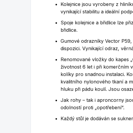
Kolejnice jsou vyrobeny z hlin
vynikající stabilitu a ideální p
Spoje kolejnice a břidlice lze p
břidlice.
Gumové odrazníky Vector P59, ne
dispozici.
Vynikající odraz, věrn
Renomované vložky do kapes „G
životnost 6 let i při komerčním v
kolíky pro snadnou instalaci.
Ko
kvalitního nylonového tkaní a ma
hluku při pádu koulí.
Jsou osaze
Jak rohy – tak i aproncorny jso
odolností proti „opotřebení“.
Každý stůl je dodáván se sukne