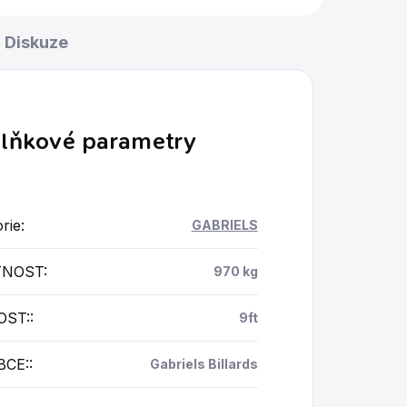
Diskuze
lňkové parametry
rie
:
GABRIELS
NOST
:
970 kg
OST:
:
9ft
BCE:
:
Gabriels Billards