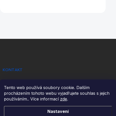
Z
á
p
a
t
í
KONTAKT
info
@
ikulecnik.cz
Tento web používá soubory cookie. Dalším
FaceBook
procházením tohoto webu vyjadřujete souhlas s jejich
používáním.. Více informací
zde
.
DŮLEŽITÉ ODKAZY
Nastavení