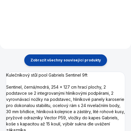
generace. Prémiová sada se
rozstřelová podložka Taom,
dvěma bílými koulemi.
pro poolovou hru 8-ball.
Zobrazit všechny související produkty
Kulečníkový stůl pool Gabriels Sentinel 9ft
Sentinel, černá/modrá, 254 x 127 cm hrací plochy, 2
podstavce se 2 integrovanými hliníkovými podpěrami, 2
vyrovnávací nožky na podstavec, hliníkové panely karoserie
pro dokonalou stabilitu, ocelový rám s 24 nivelačními body,
30 mm břidlice, hliníková kolejnice a zástěry, lité rohové kusy,
pryžové odrazníky Vector P59, vložky do kapes Gabriels,
koše s kapacitou až 15 koulí,
výběr sukna dle uvážení
zákazníka.