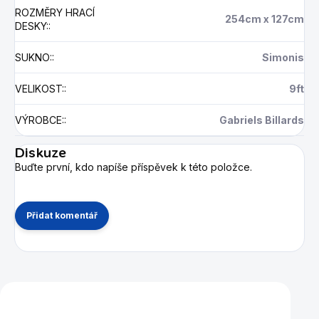
ROZMĚRY HRACÍ
254cm x 127cm
DESKY:
:
SUKNO:
:
Simonis
VELIKOST:
:
9ft
VÝROBCE:
:
Gabriels Billards
Diskuze
Buďte první, kdo napíše příspěvek k této položce.
Přidat komentář
Mohlo by se vám také líbit