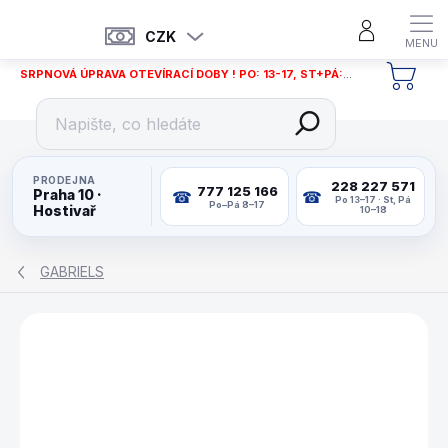
Přejít
na
CZK
obsah
SRPNOVÁ ÚPRAVA OTEVÍRACÍ DOBY ! PO: 13-17, ST+PÁ: 12-18
NÁKU
KOŠÍ
PRODEJNA
228 227 571
777 125 166
Praha 10 ·
Po 13–17 · St, Pá
Po–Pá 8–17
Hostivař
10–18
GABRIELS
ZNAČKA:
GABRIELS