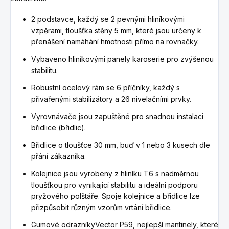
2 podstavce, každý se 2 pevnými hliníkovými
vzpěrami, tloušťka stěny 5 mm, které jsou určeny k
přenášení namáhání hmotnosti přímo na rovnačky.
Vybaveno hliníkovými panely karoserie pro zvýšenou
stabilitu.
Robustní ocelový rám se 6 příčníky, každý s
přivařenými stabilizátory a 26 nivelačními prvky.
Vyrovnávače jsou zapuštěné pro snadnou instalaci
břidlice (břidlic).
Břidlice o tloušťce 30 mm, buď v 1 nebo 3 kusech dle
přání zákazníka.
Kolejnice jsou vyrobeny z hliníku T6 s nadměrnou
tloušťkou pro vynikající stabilitu a ideální podporu
pryžového polštáře.
Spoje kolejnice a břidlice lze
přizpůsobit různým vzorům vrtání břidlice.
Gumové odrazníkyVector P59, nejlepší mantinely, které