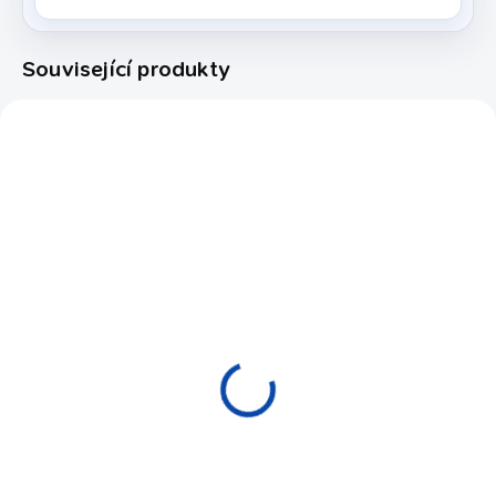
Související produkty
183550
4057.801
NOVINKA
AKCE
EXPEDICE DO 24 HODIN
EXPEDICE DO 24 HODIN
Koule pool
Rozstřelová podložka
DynaSpheres
Taom MaxRack 8- ball,
Palladium TV 57,2 mm
3ks
9 890 Kč
630 Kč
Do košíku
Do košíku
Kulečníkové koule nové
NOVINKA! Inovativní