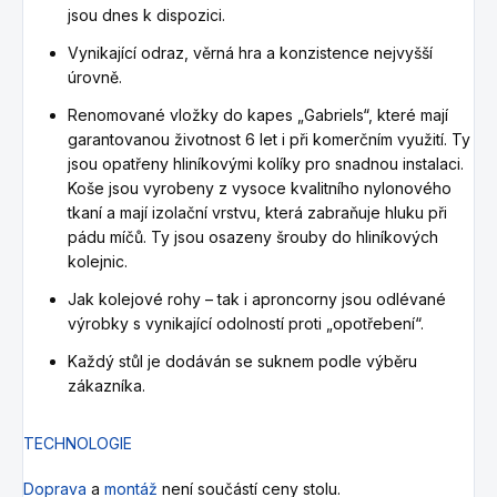
jsou dnes k dispozici.
Vynikající odraz, věrná hra a konzistence nejvyšší
úrovně.
Renomované vložky do kapes „Gabriels“, které mají
garantovanou životnost 6 let i při komerčním využití.
Ty
jsou opatřeny hliníkovými kolíky pro snadnou instalaci.
Koše jsou vyrobeny z vysoce kvalitního nylonového
tkaní a mají izolační vrstvu, která zabraňuje hluku při
pádu míčů.
Ty jsou osazeny šrouby do hliníkových
kolejnic.
Jak kolejové rohy – tak i aproncorny jsou odlévané
výrobky s vynikající odolností proti „opotřebení“.
Každý stůl je dodáván se suknem podle výběru
zákazníka.
TECHNOLOGIE
Doprava
a
montáž
není součástí ceny stolu.