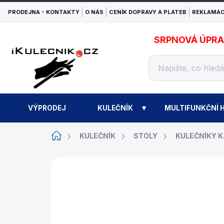
Přejít
PRODEJNA - KONTAKTY
O NÁS
CENÍK DOPRAVY A PLATEB
REKLAMAC
na
obsah
SRPNOVÁ ÚPRAVA
VÝPRODEJ
KULEČNÍK
MULTIFUNKČNÍ H
Domů
KULEČNÍK
STOLY
KULEČNÍKY 
ZNAČKA:
GABRIELS