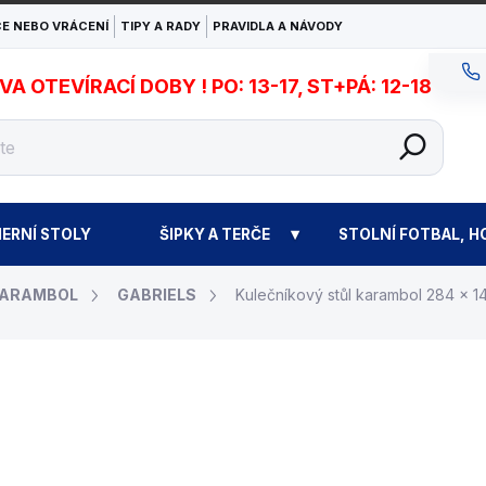
E NEBO VRÁCENÍ
TIPY A RADY
PRAVIDLA A NÁVODY
 OTEVÍRACÍ DOBY ! PO: 13-17, ST+PÁ: 12-18
ERNÍ STOLY
ŠIPKY A TERČE
STOLNÍ FOTBAL, H
KARAMBOL
GABRIELS
Kulečníkový stůl karambol 284 x 14
348 150 Kč
Měrn