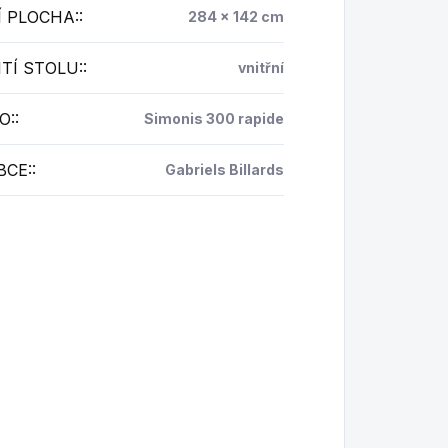
 PLOCHA:
:
284 x 142 cm
TÍ STOLU:
:
vnitřní
O:
:
Simonis 300 rapide
BCE:
:
Gabriels Billards