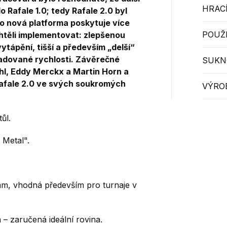
HRACÍ
 Rafale 1.0;
tedy Rafale 2.0 byl
o nová platforma poskytuje více
POUŽI
htěli implementovat: zlepšenou
ytápění, tišší a především „delší“
adované rychlosti.
Závěrečné
SUKN
hl, Eddy Merckx a Martin Horn a
Rafale 2.0 ve svých soukromých
VÝRO
ůl.
 Metal".
0 mm, vhodná především pro turnaje v
– zaručená ideální rovina.