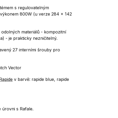
témem s regulovatelným
s výkonem 800W (u verze 284 x 142
 odolných materiálů - kompozitní
) - je prakticky nezničitelný.
vený 27 interními šrouby pro
tch Vector
Rapide
v barvě: rapide blue, rapide
 úrovni s Rafale.