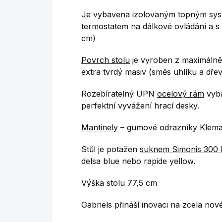
Je vybavena izolovaným topným sys
termostatem na dálkové ovládání a 
cm)
Povrch stolu
je vyroben z maximálně
extra tvrdý masiv (směs uhlíku a dřeva
Rozebíratelný UPN
ocelový rám
vyba
perfektní vyvážení hrací desky.
Mantinely
– gumové odrazníky
Klema
Stůl je potažen
suknem Simonis 300 
delsa blue nebo rapide yellow.
Výška stolu 77,5 cm
Gabriels přináší inovaci na zcela nové