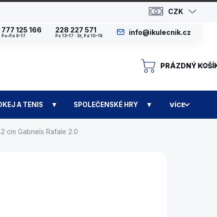
CZK
777 125 166
228 227 571
info@ikulecnik.cz
Po–Pá 8–17
Po 13–17 · St, Pá 10–18
PRÁZDNÝ KOŠÍ
N
OKEJ A TENIS
SPOLEČENSKÉ HRY
VÍCE
2 cm Gabriels Rafale 2.0
á