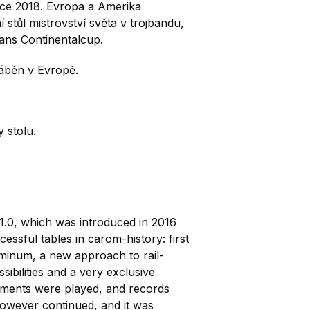
ce 2018.
Evropa a Amerika
ní stůl mistrovství světa v trojbandu,
ns Continentalcup.
ráběn v Evropě.
 stolu.
 1.0, which was introduced in 2016
ssful tables in carom-history: first
uminum, a new approach to rail-
ibilities and a very exclusive
aments were played, and records
however continued, and it was