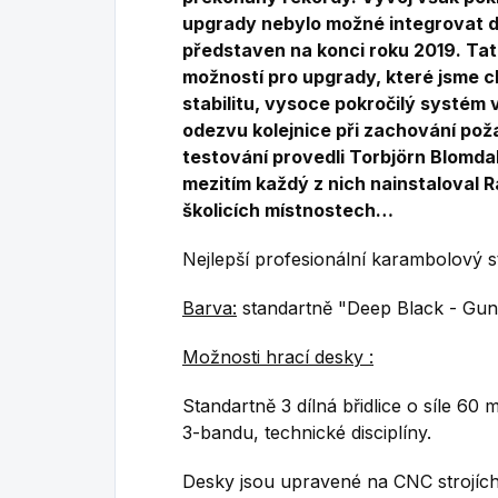
upgrady nebylo možné integrovat do
představen na konci roku 2019.
Tat
možností pro upgrady, které jsme c
stabilitu, vysoce pokročilý systém v
odezvu kolejnice při zachování pož
testování provedli Torbjörn Blomda
mezitím každý z nich nainstaloval 
školicích místnostech…
Nejlepší profesionální karambolový st
Barva:
standartně
"Deep Black - Gun
Možnosti hrací desky :
Standartně 3 dílná břidlice o síle 6
3-bandu, technické disciplíny.
Desky jsou upravené na CNC strojích 