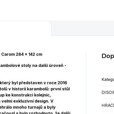
Dop
.0 Carom 284 x 142 cm
rambolové stoly na další úroveň -
Katego
 který byl představen v roce 2016
olů v historii karambolů: první stůl
DISCI
up ke konstrukci kolejnic,
velmi exkluzivní
design.
V
HRACÍ
ehrálo mnoho turnajů a byly
ačoval a bylo rozhodnuto, že další