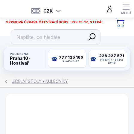
Přejít
na
CZK
obsah
SRPNOVÁ ÚPRAVA OTEVÍRACÍ DOBY ! PO: 13-17, ST+PÁ: 12-18
NÁKU
KOŠÍ
PRODEJNA
228 227 571
777 125 166
Praha 10 ·
Po 13–17 · St, Pá
Po–Pá 8–17
Hostivař
10–18
JÍDELNÍ STOLY / KULEČNÍKY