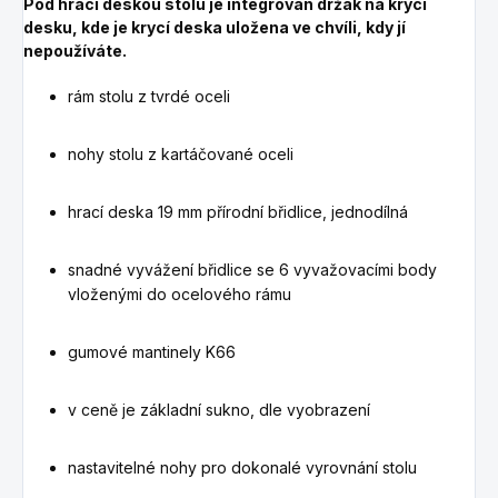
Pod hrací deskou stolu je integrován držák na krycí
desku, kde je krycí deska uložena ve chvíli, kdy jí
nepoužíváte.
rám stolu z tvrdé oceli
nohy stolu z kartáčované oceli
hrací deska 19 mm přírodní břidlice, jednodílná
snadné vyvážení břidlice se 6 vyvažovacími body
vloženými do ocelového rámu
gumové mantinely
K66
v ceně je základní sukno, dle vyobrazení
nastavitelné nohy pro dokonalé vyrovnání stolu