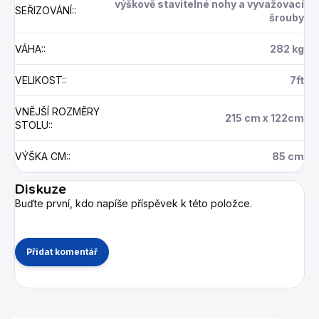
výškově stavitelné nohy a vyvažovací
SEŘIZOVÁNÍ:
:
šrouby
VÁHA:
:
282 kg
VELIKOST:
:
7ft
VNĚJŠÍ ROZMĚRY
215 cm x 122cm
STOLU:
:
VÝŠKA CM:
:
85 cm
Diskuze
Buďte první, kdo napíše příspěvek k této položce.
Přidat komentář