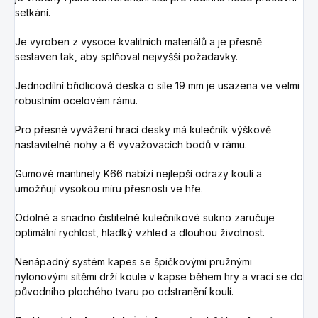
setkání.
Je vyroben z vysoce kvalitních materiálů a je přesně
sestaven tak, aby splňoval nejvyšší požadavky.
Jednodílní břidlicová deska o síle 19 mm je usazena ve velmi
robustním ocelovém rámu.
Pro přesné vyvážení hrací desky má kulečník výškově
nastavitelné nohy a 6 vyvažovacích bodů v rámu.
Gumové mantinely K66 nabízí nejlepší odrazy koulí a
umožňují vysokou míru přesnosti ve hře.
Odolné a snadno čistitelné kulečníkové sukno zaručuje
optimální rychlost, hladký vzhled a dlouhou životnost.
Nenápadný systém kapes se špičkovými pružnými
nylonovými sítěmi drží koule v kapse během hry a vrací se do
původního plochého tvaru po odstranění koulí.