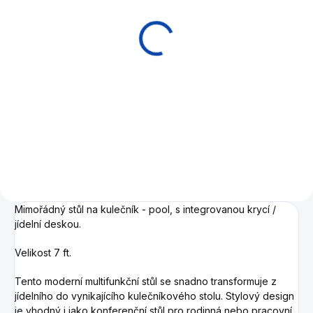
Deska krycí skleněná
Elegant Dinner 7ft
6 990 Kč
Do košíku
Krycí / jídelní deska ze skla pro
kulečníkový stůl o velikosti 7ft
Mimořádný stůl na kulečník - pool, s integrovanou krycí /
jídelní deskou.
Velikost 7 ft.
Tento moderní multifunkční stůl se snadno transformuje z
jídelního do vynikajícího kulečníkového stolu.
Stylový design
je vhodný i jako konferenční stůl pro rodinná nebo pracovní