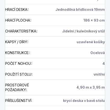
HRACÍ DESKA:
:
Jednodílná břidlicová 19mm
HRACÍ PLOCHA:
:
186 x 93 cm
CHARAKTERISTIKA:
:
Jídelní / kulečníkový stůl
KAPSY / DÍRY:
:
uzavřené košíky
KONSTRUKCE:
:
Ocelová
POČET NOHOU:
:
4
POUŽITÍ STOLU:
:
vnitřní
PROSTOROVÉ
4,90 m x 3,95 m
POŽADAVKY:
:
PŘÍSLUŠENSTVÍ
:
krycí deska v bavě stolu