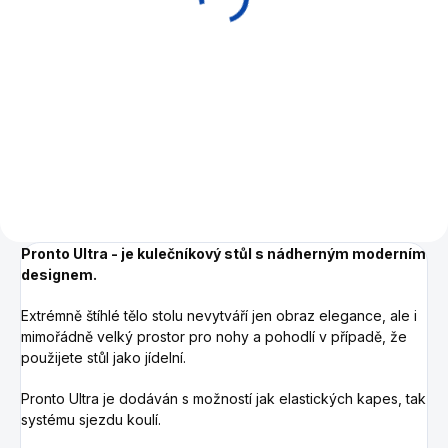
Do košíku
19 490 Kč
od
Luxusní stojan na kulečníková
Detail
tága a příslušenství.
Krycí - jídelní deska ke
kulečníku Pronto Ultra Dining
Pronto Ultra - je kulečníkový stůl s nádherným moderním
designem.
Extrémně štíhlé tělo stolu nevytváří jen obraz elegance, ale i
mimořádně velký prostor pro nohy a pohodlí v případě, že
použijete stůl jako jídelní.
Pronto Ultra je dodáván s možností jak elastických kapes, tak
systému sjezdu koulí.