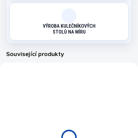
VÝROBA KULEČNÍKOVÝCH
STOLŮ NA MÍRU
Související produkty
39684/7 F
39777
NA OBJEDNÁVKU
NA OBJEDNÁVKU
Krycí deska ke
Stojan na tága Design
kulečníku Pronto Ultra
24 900 Kč
Dining