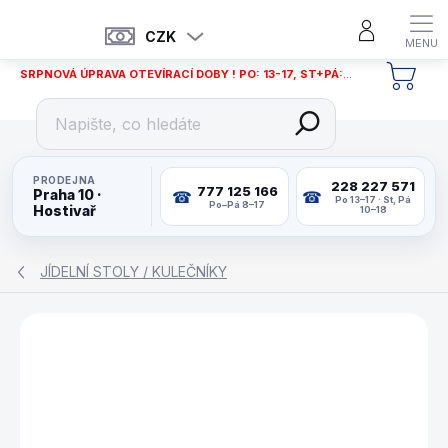
Přejít
na
CZK
obsah
SRPNOVÁ ÚPRAVA OTEVÍRACÍ DOBY ! PO: 13-17, ST+PÁ: 12-18
NÁKU
KOŠÍ
PRODEJNA
228 227 571
777 125 166
Praha 10 ·
Po 13–17 · St, Pá
Po–Pá 8–17
Hostivař
10–18
JÍDELNÍ STOLY / KULEČNÍKY