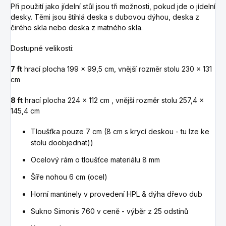
Při použití jako jídelní stůl jsou tři možnosti, pokud jde o jídelní
desky. Těmi jsou štíhlá deska s dubovou dýhou, deska z
čirého skla nebo deska z matného skla.
Dostupné velikosti:
7 ft
hrací plocha 199 x 99,5 cm, vnější rozměr stolu 230 x 131
cm
8 ft
hrací plocha 224 x 112 cm
, vnější rozměr stolu 257,4 x
145,4 cm
Tloušťka pouze 7 cm (8 cm s krycí deskou - tu lze ke
stolu doobjednat))
Ocelový rám o tloušťce materiálu 8 mm
Šíře nohou 6 cm (ocel)
Horní mantinely v provedení HPL & dýha dřevo dub
Sukno Simonis 760 v ceně - výběr z 25 odstínů