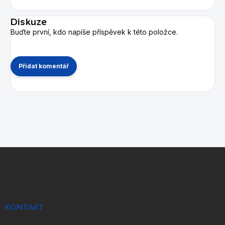
Diskuze
Buďte první, kdo napíše příspěvek k této položce.
Přidat komentář
Z
á
p
a
t
í
KONTAKT