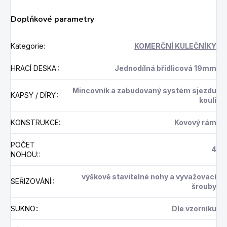
Doplňkové parametry
Kategorie
:
KOMERČNÍ KULEČNÍKY
HRACÍ DESKA:
:
Jednodílná břidlicová 19mm
Mincovník a zabudovaný systém sjezdu
KAPSY / DÍRY:
:
koulí
KONSTRUKCE:
:
Kovový rám
POČET
4
NOHOU:
:
výškově stavitelné nohy a vyvažovací
SEŘIZOVÁNÍ:
:
šrouby
SUKNO:
:
Dle vzorníku