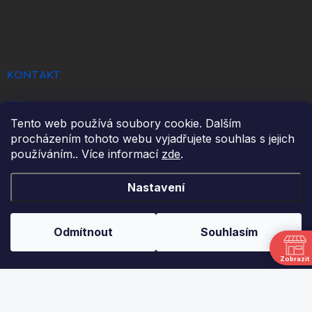
á
p
a
t
í
KONTAKT
info
@
ikulecnik.cz
Tento web používá soubory cookie. Dalším
FaceBook
procházením tohoto webu vyjadřujete souhlas s jejich
používáním.. Více informací
zde
.
DŮLEŽITÉ ODKAZY
Nastavení
NAPIŠTE NÁM
Odmítnout
Souhlasím
FAKTURAČNÍ ÚDAJE
JAK NAKUPOVAT
Zobrazit
OBCHODNÍ PODMÍNKY
PODMÍNKY OCHRANY OSOBNÍCH ÚDAJŮ