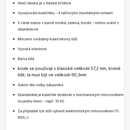
Hrací deska je z italské břidlice
Vyvažování kulečníku - 4 talířovými stavitelnými nohami
V ceně sukno v barvě modrá, zelená, bordo - nutmo uvést v
objednávce
Mincemi ovládaný kulečníkový stůl
Vysoká odolnost
Barva bílá
koule se používají v klasické velikosti 57,2 mm, kromě
bílé, ta musí být ve velikosti 60,3mm
Sukno dle volby zákazníka
Standardně je kulečník dodáván s mechanickým mincovníkem
na jednu minci - např. 10 Kč.
Za příplatek lze stůl vybavit elektronickým mincovníkem (11
900,-)