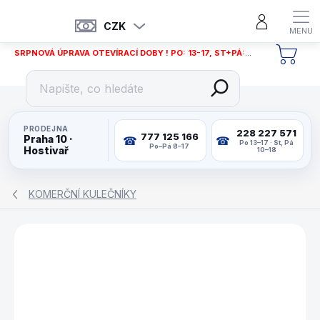
Přejít
na
CZK
obsah
SRPNOVÁ ÚPRAVA OTEVÍRACÍ DOBY ! PO: 13-17, ST+PÁ: 12-18
NÁKU
KOŠÍ
PRODEJNA
228 227 571
777 125 166
Praha 10 ·
Po 13–17 · St, Pá
Po–Pá 8–17
Hostivař
10–18
KOMERČNÍ KULEČNÍKY