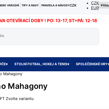
CZK
CZK
Přihl
NEBO VRÁCENÍ
TIPY A RADY
PRAVIDLA A NÁVODY
EUR
 OTEVÍRACÍ DOBY ! PO: 13-17, ST+PÁ: 12-18
ERČE
STOLNÍ FOTBAL, HOKEJ A TENIS
SPOLEČENSKÉ HRY
ano Mahagony
iano Mahagony
9FT
Zvolte variantu