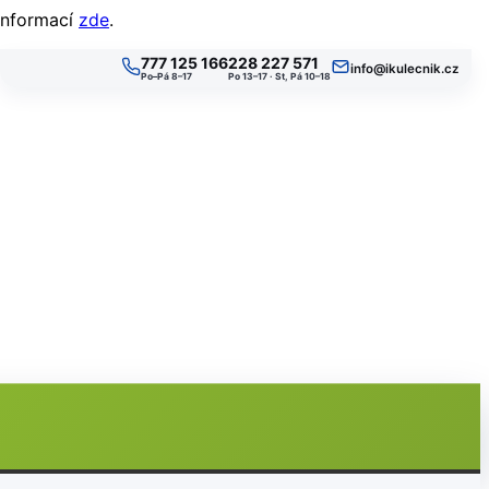
 informací
zde
.
777 125 166
228 227 571
info@ikulecnik.cz
Po–Pá 8–17
Po 13–17 · St, Pá 10–18