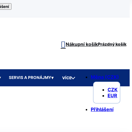
ášení
Nákupní košík
Prázdný košík
Měna
(CZK)
SERVIS A PRONÁJMY
VÍCE
CZK
EUR
Přihlášení