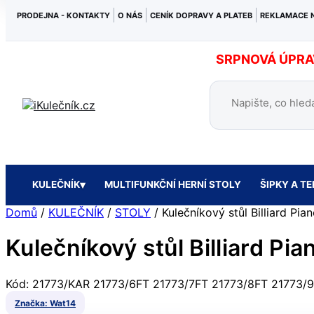
PRODEJNA - KONTAKTY
O NÁS
CENÍK DOPRAVY A PLATEB
REKLAMACE 
SRPNOVÁ ÚPRAVA
KULEČNÍK
MULTIFUNKČNÍ HERNÍ STOLY
ŠIPKY A T
Domů
/
KULEČNÍK
/
STOLY
/
Kulečníkový stůl Billiard Pi
Kulečníkový stůl Billiard P
Kód:
21773/KAR
21773/6FT
21773/7FT
21773/8FT
21773/
Značka:
Wat14