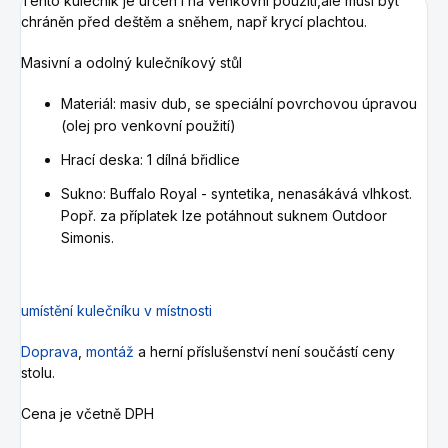
Tento kulečník je určen i na venkovní použití,ale musí být
chráněn před deštěm a sněhem, např krycí plachtou.
Masivní a odolný kulečníkový stůl
Materiál: masiv dub, se speciální povrchovou úpravou
(olej pro venkovní použití)
Hrací deska: 1 dílná břidlice
Sukno: Buffalo Royal - syntetika, nenasákává vlhkost.
Popř. za příplatek lze potáhnout suknem Outdoor
Simonis.
umístění kulečníku v místnosti
Doprava
,
montáž
a herní příslušenství není součástí ceny
stolu.
Cena je včetně DPH