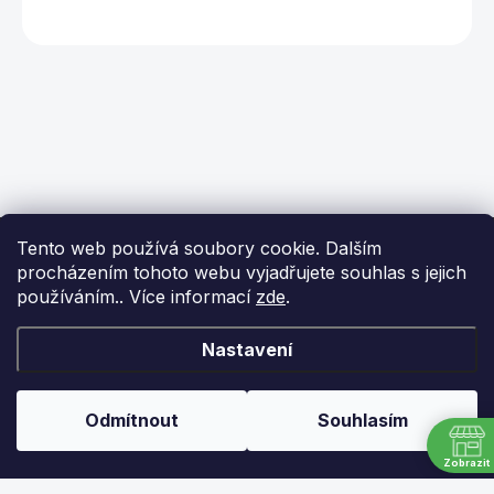
Z
Tento web používá soubory cookie. Dalším
á
procházením tohoto webu vyjadřujete souhlas s jejich
p
používáním.. Více informací
zde
.
a
t
í
KONTAKT
Nastavení
info
@
ikulecnik.cz
Odmítnout
Souhlasím
FaceBook
Zobrazit