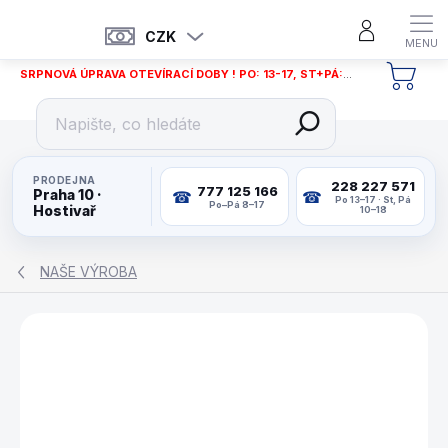
Přejít
na
CZK
obsah
SRPNOVÁ ÚPRAVA OTEVÍRACÍ DOBY ! PO: 13-17, ST+PÁ: 12-18
NÁKU
KOŠÍ
PRODEJNA
228 227 571
777 125 166
Praha 10 ·
Po 13–17 · St, Pá
Po–Pá 8–17
Hostivař
10–18
NAŠE VÝROBA
ZNAČKA:
WAT14